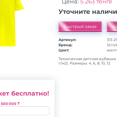
Цена:
5 263 тенге
Уточните налич
Быстрый заказ
Хо
Артикул:
313-
Бренд:
Stric
Цвет:
желт
Техническая детская рубашка
г/м2). Размеры: 4, 6, 8, 10, 12
ет бесплатно!
з
500 000 ₸