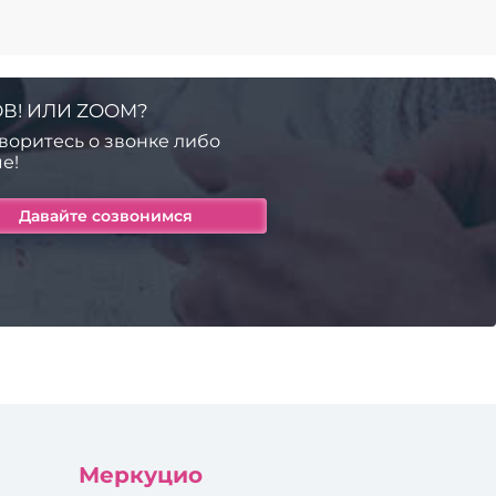
В! ИЛИ ZOOM?
воритесь о звонке либо
е!
Меркуцио