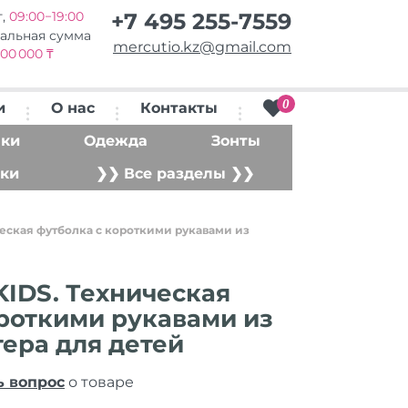
т,
09:00−19:00
+7 495 255-7559
альная сумма
mercutio.kz@gmail.com
00 000 ₸
0
и
О нас
Контакты
ки
Одежда
Зонты
ки
❯❯ Все разделы ❯❯
еская футболка с короткими рукавами из
IDS. Техническая
роткими рукавами из
ера для детей
ь вопрос
о товаре