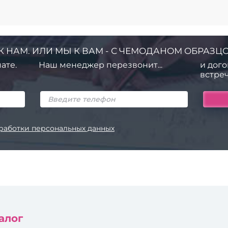
К НАМ. ИЛИ МЫ К ВАМ - С ЧЕМОДАНОМ ОБРАЗЦО
ате.
Наш менеджер перезвонит...
и дого
встреч
работки персональных данных
алог