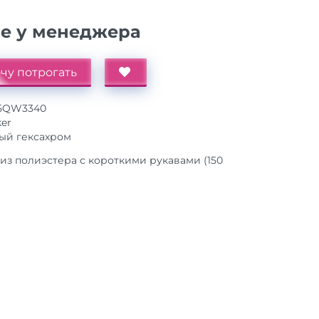
ие у менеджера
чу потрогать
25QW3340
ker
ый гексахром
 из полиэстера с короткими рукавами (150