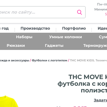
Пн−п
Миним
5
 год
Производство
Портфолио
Иде
Наборы
Умные колонки
Сум
Рюкзаки
Гаджеты
Термокруж
ежда и аксессуары
/
Футболки с логотипом
/
THC MOVE KIDS. Технич
THC MOVE K
футболка с ко
полиэст
Задат