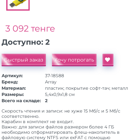
3 092 тенге
Доступно:
2
Быстрый заказ
Хочу потрогать
Артикул:
37-18S88
Бренд:
Array
Материал:
пластик; покрытие софт-тач; металл
Размеры:
5,4х0,9х1,8 см
Всего на складе:
2
Скорость чтения и записи: не хуже 15 Мб/c и 5 Мб/с
соответственно.
Карабин в комплект не входит.
Важно: для записи файлов размером более 4 ГБ
необходимо отформатировать флеш-накопитель в
файловую систему NTFS или exFAT с помощью