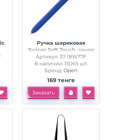
ic
Ручка шариковая
Swiper Soft Touch, синяя
F
Артикул: 37-18W77F
с белым
.
В наличии: 15065 шт.
Бренд:
Open
169 тенге
Заказать