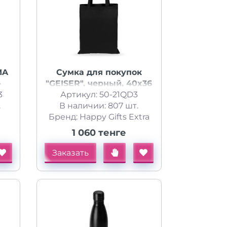
MA
Сумка для покупок
-
"GEISER", черный, 40x36
3
й
см, 100% хлопок, 105 г/
Артикул: 50-21QD3
ый
.
В наличии: 807 шт.
м2
Бренд: Happy Gifts Extra
1 060 тенге
Заказать