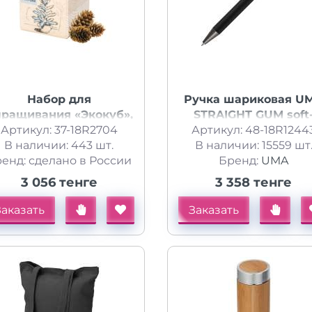
Набор для
Ручка шариковая U
ращивания «Экокуб»,
STRAIGHT GUM soft
Артикул: 37-18R2704
ель голубая
Артикул: 48-18R1244
touch, с зеркально
В наличии: 443 шт.
гравировкой, черн
В наличии: 15559 шт
енд: сделано в России
Бренд:
UMA
3 056 тенге
3 358 тенге
Заказать
Заказать