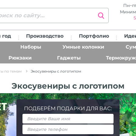
Пн−п
Миним
5
 год
Производство
Портфолио
Иде
Наборы
Умные колонки
Сум
Рюкзаки
Гаджеты
Термокруж
ы по темам
Экосувениры с логотипом
Экосувениры с логотипом
ПОДБЕРЁМ ПОДАРКИ ДЛЯ ВАС: