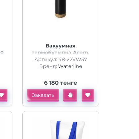
Вакуумная
00
термобутылка Acorn,
Артикул: 48-22VW37
460 мл, черный
Бренд:
Waterline
6 180 тенге
Заказать