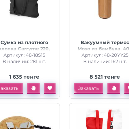
Сумка из плотного
Вакуумный термос
хлопка Carryme 220,
Moso из бамбука, 4
Артикул: 48-18S15
черный
Артикул: 48-20YY25
мл
В наличии: 281 шт.
В наличии: 162 шт.
1 635 тенге
8 521 тенге
Заказать
Заказать