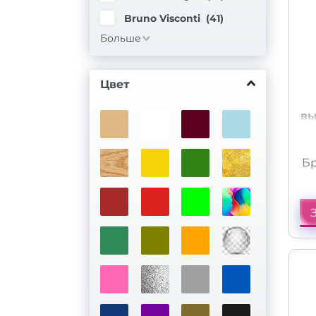
Bruno Visconti (
41
)
Больше
Цвет
вы
Бр