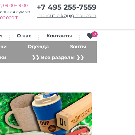
т,
09:00−19:00
+7 495 255-7559
альная сумма
mercutio.kz@gmail.com
00 000 ₸
0
и
О нас
Контакты
ки
Одежда
Зонты
ки
❯❯ Все разделы ❯❯