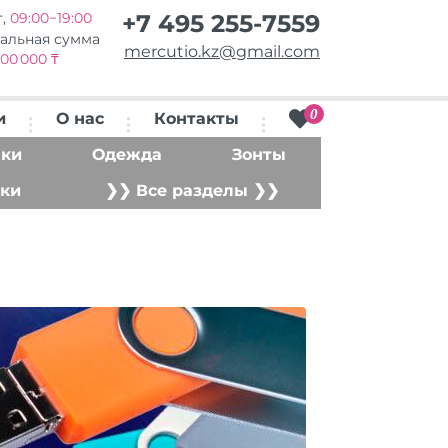
т,
09:00−19:00
+7 495 255-7559
альная сумма
mercutio.kz@gmail.com
00 000 ₸
0
и
О нас
Контакты
ки
Одежда
Зонты
ки
❯❯ Все разделы ❯❯