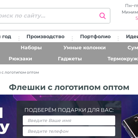
Пн−п
Миним
5
 год
Производство
Портфолио
Иде
Наборы
Умные колонки
Сум
Рюкзаки
Гаджеты
Термокруж
 с логотипом оптом
Флешки с логотипом оптом
ПОДБЕРЁМ ПОДАРКИ ДЛЯ ВАС: