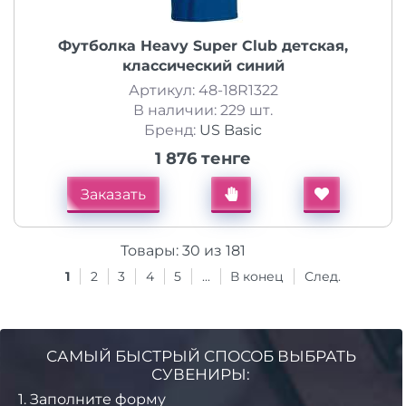
Футболка Heavy Super Club детская,
классический синий
Артикул: 48-18R1322
В наличии: 229 шт.
Бренд:
US Basic
1 876 тенге
Заказать
Товары:
30
из
181
1
2
3
4
5
...
В конец
След.
САМЫЙ БЫСТРЫЙ СПОСОБ ВЫБРАТЬ
СУВЕНИРЫ:
1.
Заполните форму