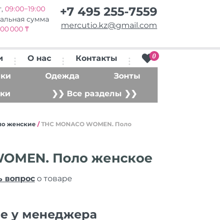
т,
09:00−19:00
+7 495 255-7559
альная сумма
mercutio.kz@gmail.com
00 000 ₸
0
и
О нас
Контакты
ки
Одежда
Зонты
ки
❯❯ Все разделы ❯❯
ло женские
/
THC MONACO WOMEN. Поло
OMEN. Поло женское
ь вопрос
о товаре
ие у менеджера