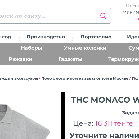
Пн−п
Миним
5
 год
Производство
Портфолио
Иде
Наборы
Умные колонки
Сум
Рюкзаки
Гаджеты
Термокруж
ежда и аксессуары
/
Поло с логотипом на заказ оптом в Москве
/
По
THC MONACO W
Задат
Цена:
16 311 тенге
Уточните налич