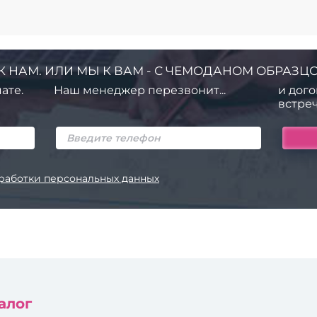
К НАМ. ИЛИ МЫ К ВАМ - С ЧЕМОДАНОМ ОБРАЗЦО
ате.
Наш менеджер перезвонит...
и дого
встреч
работки персональных данных
алог