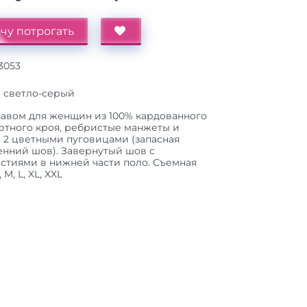
чу потрогать
3053
 cветло-серый
кавом для женщин из 100% кардованного
дартного кроя, ребристые манжеты и
 2 цветными пуговицами (запасная
енний шов). Завернутый шов с
тиями в нижней части поло. Съемная
M, L, XL, XXL