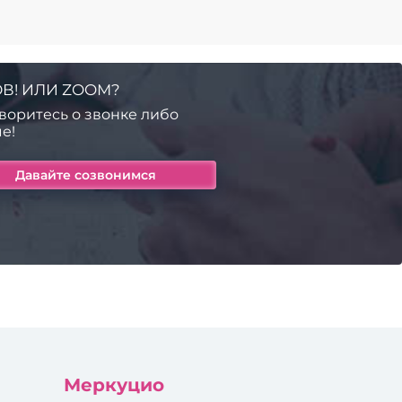
В! ИЛИ ZOOM?
воритесь о звонке либо
е!
Меркуцио