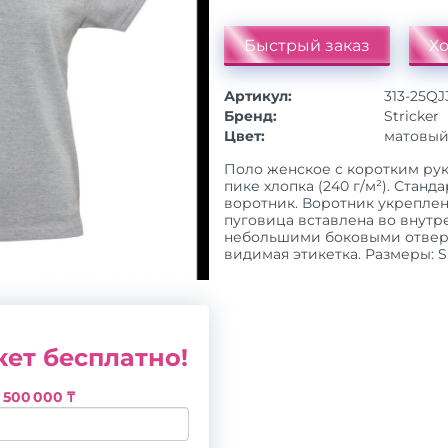
Быстрый заказ
Хо
Артикул:
313-25QJ
Бренд:
Stricker
Цвет:
матовый
Поло женское с коротким ру
пике хлопка (240 г/м²). Стан
воротник. Воротник укреплен
пуговица вставлена во внутр
небольшими боковыми отверс
видимая этикетка. Размеры: S, 
ет бесплатно!
з
500 000 ₸