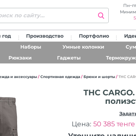
Пн−п
Миним
5
 год
Производство
Портфолио
Иде
Наборы
Умные колонки
Сум
Рюкзаки
Гаджеты
Термокруж
ежда и аксессуары
/
Спортивная одежда
/
Брюки и шорты
/
THC CAR
THC CARGO.
полиэс
Задат
Цена:
50 385 тенге
Уточните налич