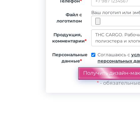
Телефон
*
Ваш логотип или эмб
Файл с
логотипом
Продукция,
комментарии
*
Персональные
Соглашаюсь с
усл
данные
*
персональных д
*
- обязательные