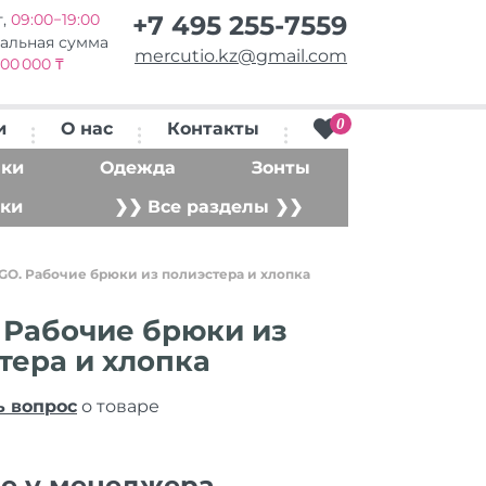
т,
09:00−19:00
+7 495 255-7559
альная сумма
mercutio.kz@gmail.com
00 000 ₸
0
и
О нас
Контакты
ки
Одежда
Зонты
ки
❯❯ Все разделы ❯❯
GO. Рабочие брюки из полиэстера и хлопка
 Рабочие брюки из
тера и хлопка
ь вопрос
о товаре
ие у менеджера