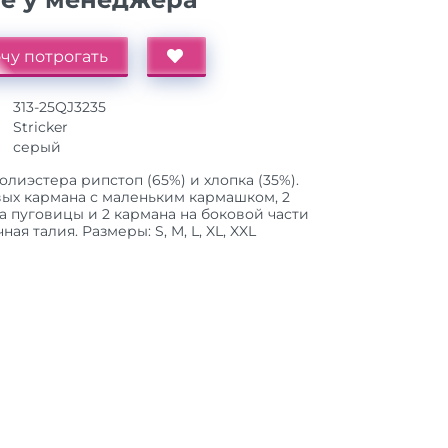
чу потрогать
313-25QJ3235
Stricker
серый
олиэстера рипстоп (65%) и хлопка (35%).
вых кармана с маленьким кармашком, 2
а пуговицы и 2 кармана на боковой части
ая талия. Размеры: S, M, L, XL, XXL