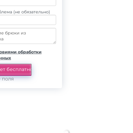
лема (не обязательно)
овиями обработки
анных
 поля