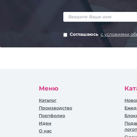
Соглашаюсь
с условиями об
Меню
Кат
Каталог
Ново
Производство
Ежед
Портфолио
Блок
Идеи
Пода
лого
О нас
Сумк