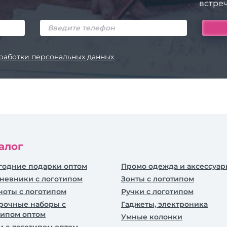
встреч
работки персональных данных
алог
годние подарки оптом
Промо одежда и аксессуа
невники c логотипом
Зонты с логотипом
ноты с логотипом
Ручки с логотипом
рочные наборы с
Гаджеты, электроника
типом оптом
Умные колонки
и с логотипом оптом