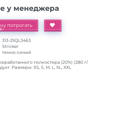
ие у менеджера
чу потрогать
313-25QL3463
Stricker
темно-синий
реработанного полиэстера (20%) (280 г/
кт. Размеры: XS, S, M, L, XL, XXL