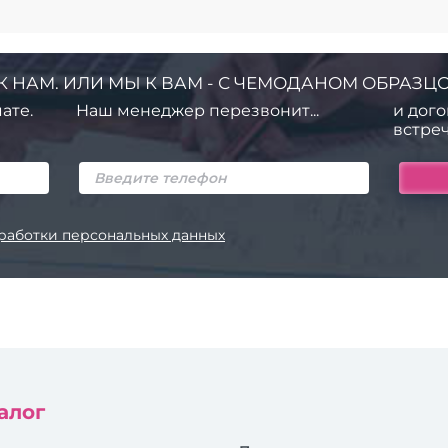
К НАМ. ИЛИ МЫ К ВАМ - С ЧЕМОДАНОМ ОБРАЗЦО
ате.
Наш менеджер перезвонит...
и дого
встреч
работки персональных данных
алог