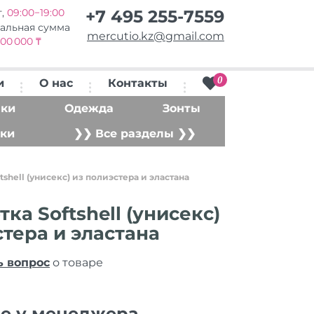
т,
09:00−19:00
+7 495 255-7559
альная сумма
mercutio.kz@gmail.com
00 000 ₸
0
и
О нас
Контакты
ки
Одежда
Зонты
ки
❯❯ Все разделы ❯❯
tshell (унисекс) из полиэстера и эластана
ка Softshell (унисекс)
стера и эластана
ь вопрос
о товаре
ие у менеджера