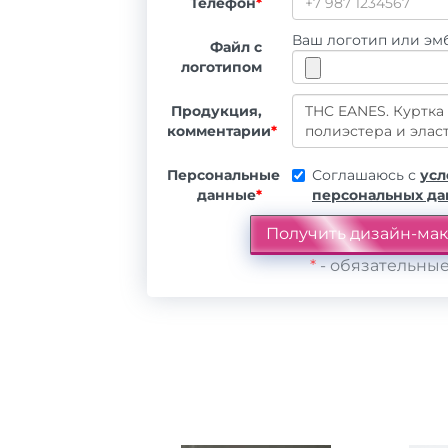
Телефон
*
Ваш логотип или эмб
Файл с
логотипом
Продукция,
комментарии
*
Персональные
Соглашаюсь с
усл
данные
*
персональных д
*
- обязательные