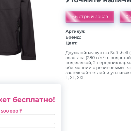
Быстрый заказ
Хо
Артикул:
Бренд:
Цвет:
Двухслойная куртка Softshell
эластана (280 г/м²) с водост
подкладкой, 2 передних карм
обе молнии с резиновыми тя
застежкой-петлей и утягивающ
L, XL, XXL
ет бесплатно!
з
500 000 ₸