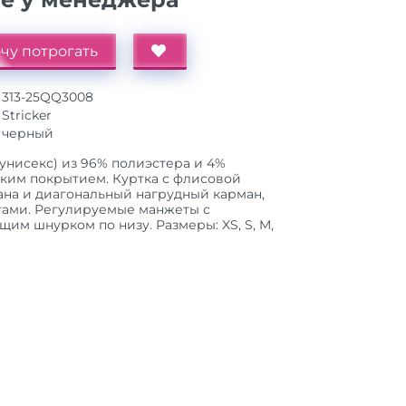
чу потрогать
313-25QQ3008
Stricker
черный
 (унисекс) из 96% полиэстера и 4%
ойким покрытием. Куртка с флисовой
ана и диагональный нагрудный карман,
гами. Регулируемые манжеты с
им шнурком по низу. Размеры: XS, S, M,