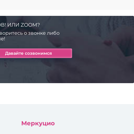
В! ИЛИ ZOOM?
воритесь о звонке либо
е!
Меркуцио