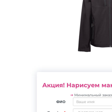
Акция! Нарисуем мак
➔
Минимальный зака
ФИО