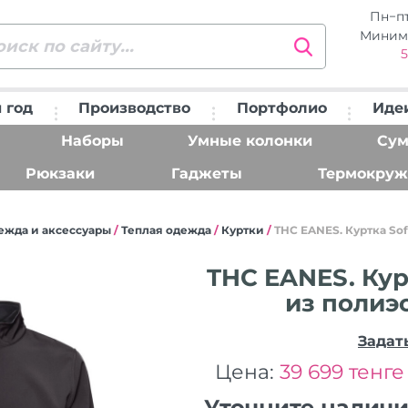
Пн−п
Миним
5
 год
Производство
Портфолио
Иде
Наборы
Умные колонки
Сум
Рюкзаки
Гаджеты
Термокруж
ежда и аксессуары
/
Теплая одежда
/
Куртки
/
THC EANES. Куртка Sof
THC EANES. Курт
из полиэ
Задат
Цена:
39 699 тенге
Уточните налич