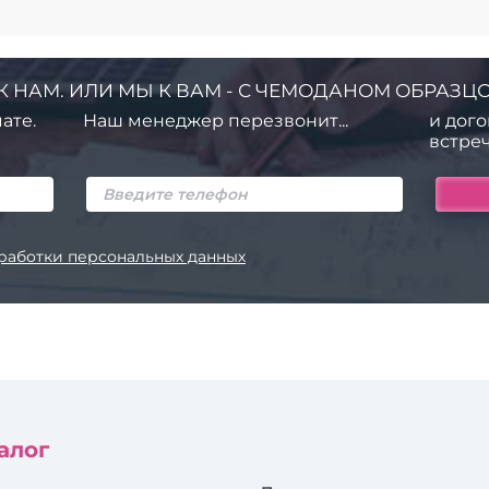
К НАМ. ИЛИ МЫ К ВАМ - С ЧЕМОДАНОМ ОБРАЗЦО
ате.
Наш менеджер перезвонит...
и дого
встреч
работки персональных данных
алог