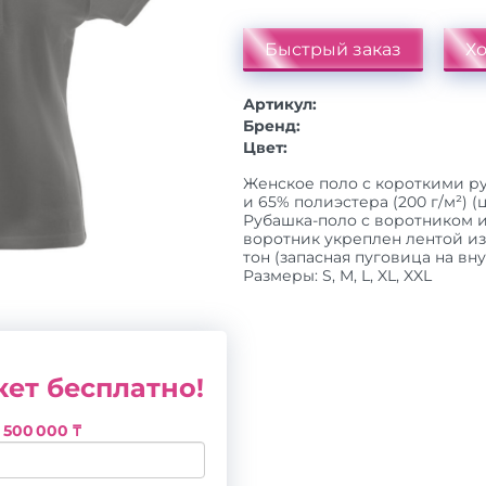
Быстрый заказ
Хо
Артикул:
Бренд:
Цвет:
Женское поло с короткими ру
и 65% полиэстера (200 г/м²) (ц
Рубашка-поло с воротником и
воротник укреплен лентой из
тон (запасная пуговица на вн
Размеры: S, M, L, XL, XXL
ет бесплатно!
з
500 000 ₸