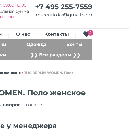
т,
09:00−19:00
+7 495 255-7559
альная сумма
mercutio.kz@gmail.com
00 000 ₸
0
и
О нас
Контакты
ки
Одежда
Зонты
ки
❯❯ Все разделы ❯❯
ло женские
/
THC BERLIN WOMEN. Поло
OMEN. Поло женское
ь вопрос
о товаре
ие у менеджера