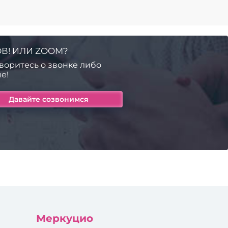
В! ИЛИ ZOOM?
воритесь о звонке либо
е!
Меркуцио