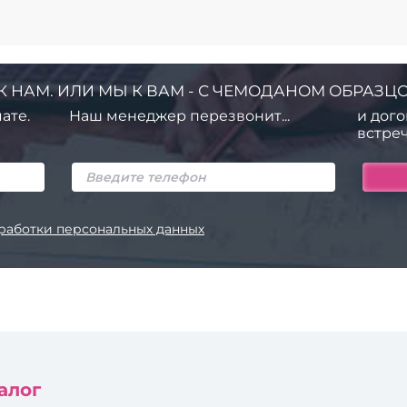
К НАМ. ИЛИ МЫ К ВАМ - С ЧЕМОДАНОМ ОБРАЗЦО
ате.
Наш менеджер перезвонит...
и дого
встреч
работки персональных данных
алог