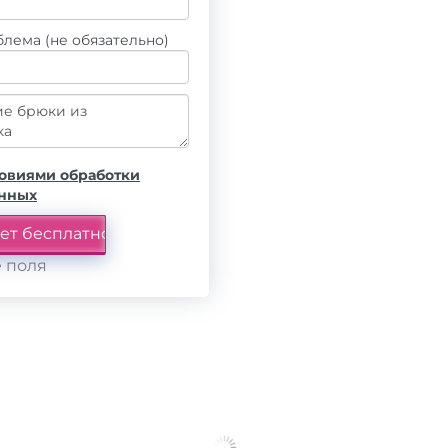
лема (не обязательно)
овиями обработки
анных
 поля