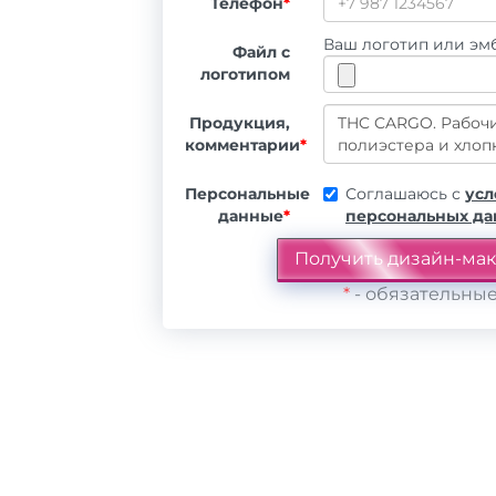
Телефон
*
Ваш логотип или эмб
Файл с
логотипом
Продукция,
комментарии
*
Персональные
Соглашаюсь с
усл
данные
*
персональных д
*
- обязательные