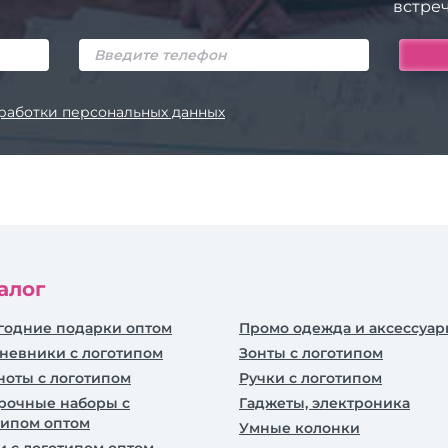
встреч
работки персональных данных
алог
годние подарки оптом
Промо одежда и аксессуа
невники c логотипом
Зонты с логотипом
ноты с логотипом
Ручки с логотипом
рочные наборы с
Гаджеты, электроника
типом оптом
Умные колонки
и с логотипом оптом