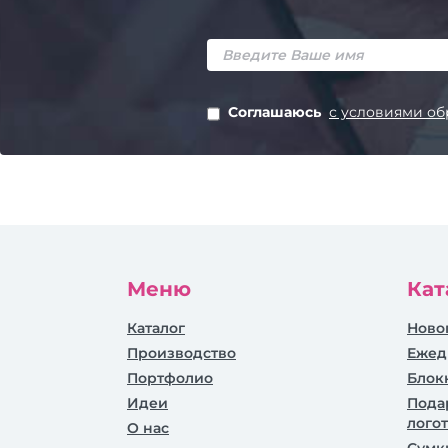
Соглашаюсь
с условиями об
Меню
Кат
Каталог
Ново
Производство
Ежед
Портфолио
Блок
Идеи
Пода
лого
О нас
Сумк