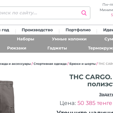
Пн−п
Миним
5
 год
Производство
Портфолио
Иде
Наборы
Умные колонки
Сум
Рюкзаки
Гаджеты
Термокруж
ежда и аксессуары
/
Спортивная одежда
/
Брюки и шорты
/
THC CAR
THC CARGO.
полиэс
Задат
Цена:
50 385 тенге
Уточните налич