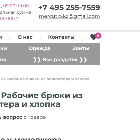
т,
09:00−19:00
+7 495 255-7559
альная сумма
mercutio.kz@gmail.com
00 000 ₸
0
и
О нас
Контакты
ки
Одежда
Зонты
ки
❯❯ Все разделы ❯❯
GO. Рабочие брюки из полиэстера и хлопка
 Рабочие брюки из
тера и хлопка
ь вопрос
о товаре
ие у менеджера