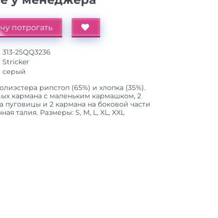
чу потрогать
313-25QQ3236
Stricker
серый
олиэстера рипстоп (65%) и хлопка (35%).
вых кармана с маленьким кармашком, 2
а пуговицы и 2 кармана на боковой части
ая талия. Размеры: S, M, L, XL, XXL