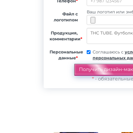
Телефон
*
Ваш логотип или эмб
Файл с
логотипом
Продукция,
комментарии
*
Персональные
Соглашаюсь с
усл
данные
*
персональных д
*
- обязательные