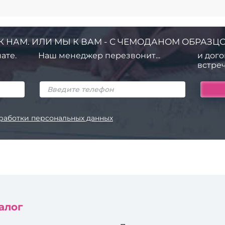
К НАМ. ИЛИ МЫ К ВАМ - С ЧЕМОДАНОМ ОБРАЗЦО
ате.
Наш менеджер перезвонит...
и дого
встреч
работки персональных данных
алог