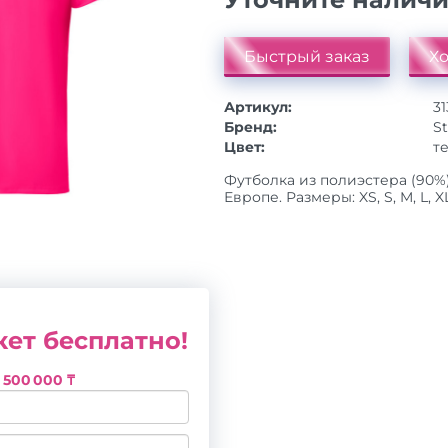
Быстрый заказ
Хо
Артикул:
3
Бренд:
St
Цвет:
т
Футболка из полиэстера (90%) 
Европе. Размеры: XS, S, M, L, X
ет бесплатно!
з
500 000 ₸