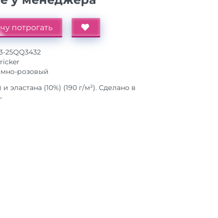
чу потрогать
13-25QQ3432
ricker
емно-розовый
и эластана (10%) (190 г/м²). Сделано в
L