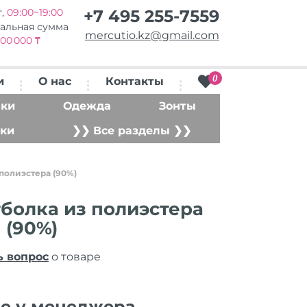
т,
09:00−19:00
+7 495 255-7559
альная сумма
mercutio.kz@gmail.com
00 000 ₸
0
и
О нас
Контакты
ки
Одежда
Зонты
ки
❯❯ Все разделы ❯❯
полиэстера (90%)
болка из полиэстера
(90%)
ь вопрос
о товаре
ие у менеджера