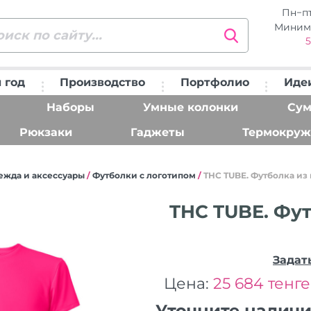
Пн−п
Миним
5
 год
Производство
Портфолио
Иде
Наборы
Умные колонки
Сум
Рюкзаки
Гаджеты
Термокруж
ежда и аксессуары
/
Футболки с логотипом
/
THC TUBE. Футболка из 
THC TUBE. Фут
Задат
Цена:
25 684 тенге
Уточните налич