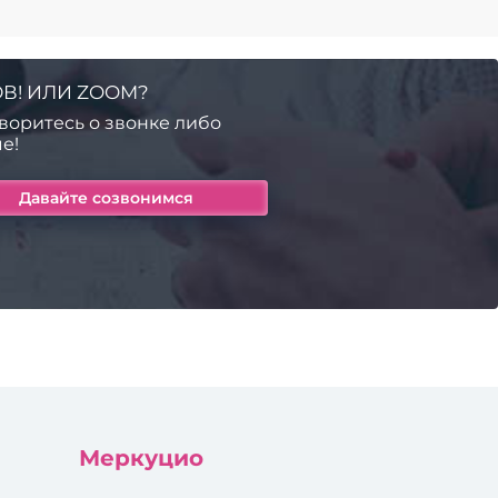
В! ИЛИ ZOOM?
воритесь о звонке либо
е!
Меркуцио