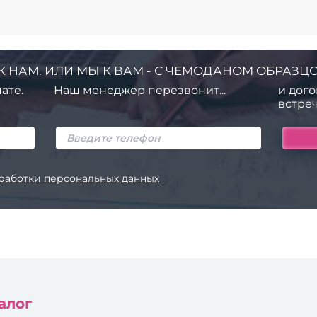
К НАМ. ИЛИ МЫ К ВАМ - С ЧЕМОДАНОМ ОБРАЗЦО
ате.
Наш менеджер перезвонит...
и дого
встреч
работки персональных данных
алог