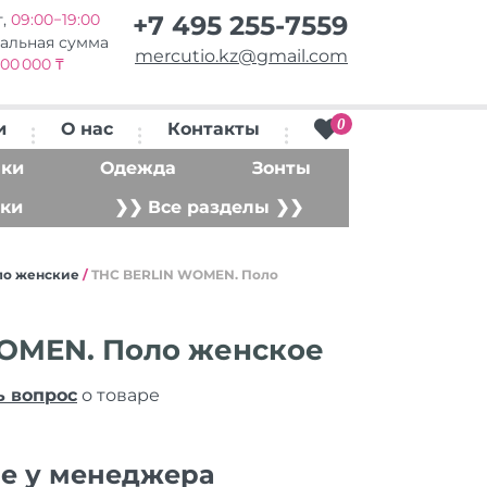
т,
09:00−19:00
+7 495 255-7559
альная сумма
mercutio.kz@gmail.com
00 000 ₸
0
и
О нас
Контакты
ки
Одежда
Зонты
ки
❯❯ Все разделы ❯❯
ло женские
/
THC BERLIN WOMEN. Поло
OMEN. Поло женское
ь вопрос
о товаре
ие у менеджера