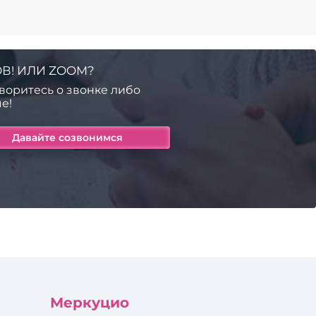
В! ИЛИ ZOOM?
воритесь о звонке либо
е!
Меркуцио