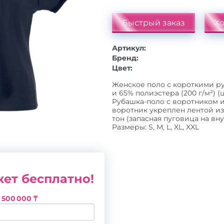
Быстрый заказ
Хо
Артикул:
Бренд:
Цвет:
Женское поло с короткими ру
и 65% полиэстера (200 г/м²) (ц
Рубашка-поло с воротником и
воротник укреплен лентой из
тон (запасная пуговица на вн
Размеры: S, M, L, XL, XXL
ет бесплатно!
з
500 000 ₸