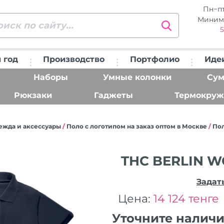
Пн−п
Миним
5
 год
Производство
Портфолио
Иде
Наборы
Умные колонки
Сум
Рюкзаки
Гаджеты
Термокруж
ежда и аксессуары
/
Поло с логотипом на заказ оптом в Москве
/
По
THC BERLIN W
Задат
Цена:
14 124 тенге
Уточните налич