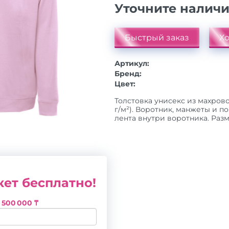
Уточните налич
Быстрый заказ
Хо
Артикул:
Бренд:
Цвет:
Толстовка унисекс из махрово
г/м²). Воротник, манжеты и п
лента внутри воротника. Размер
ет бесплатно!
з
500 000 ₸