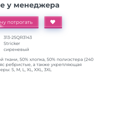
ие у менеджера
чу потрогать
313-25QR3143
Stricker
сиреневый
й ткани, 50% хлопка, 50% полиэстера (240
ояс ребристые, а также укрепляющая
ы: S, M, L, XL, XXL, 3XL