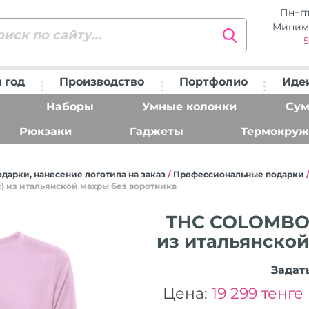
Пн−п
Миним
5
 год
Производство
Портфолио
Иде
Наборы
Умные колонки
Сум
Рюкзаки
Гаджеты
Термокруж
дарки, нанесение логотипа на заказ
/
Профессиональные подарки
) из итальянской махры без воротника
THC COLOMBO. 
из итальянской
Задат
Цена:
19 299 тенге