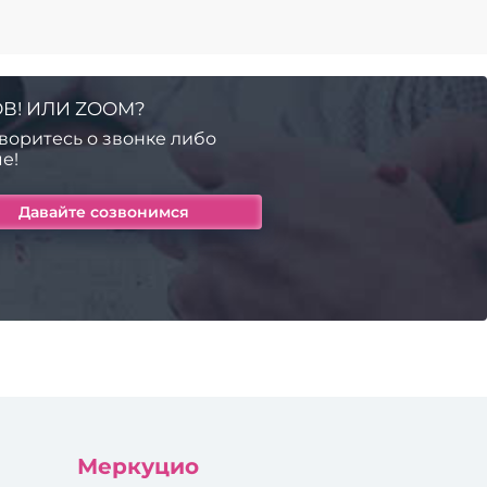
В! ИЛИ ZOOM?
воритесь о звонке либо
е!
Меркуцио