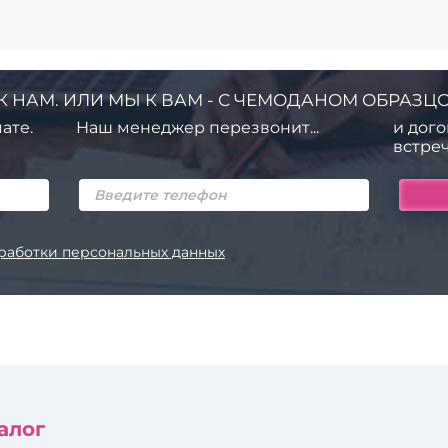
К НАМ. ИЛИ МЫ К ВАМ - С ЧЕМОДАНОМ ОБРАЗЦО
ате.
Наш менеджер перезвонит...
и дого
встреч
работки персональных данных
алог