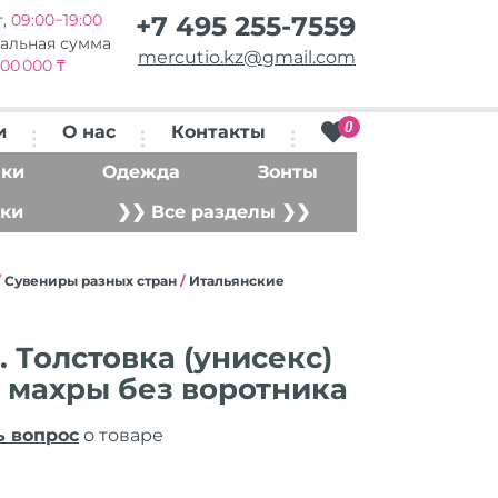
т,
09:00−19:00
+7 495 255-7559
альная сумма
mercutio.kz@gmail.com
00 000 ₸
0
и
О нас
Контакты
ки
Одежда
Зонты
ки
❯❯ Все разделы ❯❯
/
Сувениры разных стран
/
Итальянские
Толстовка (унисекс)
 махры без воротника
ь вопрос
о товаре