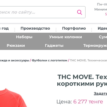
Пн−п
Миним
5
 год
Производство
Портфолио
Иде
Наборы
Умные колонки
Сум
Рюкзаки
Гаджеты
Термокруж
ежда и аксессуары
/
Футболки с логотипом
/
THC MOVE. Техническая
THC MOVE. Тех
короткими рук
Задат
Цена:
6 277 тенге