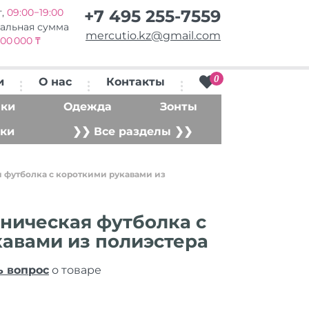
т,
09:00−19:00
+7 495 255-7559
альная сумма
mercutio.kz@gmail.com
00 000 ₸
0
и
О нас
Контакты
ки
Одежда
Зонты
ки
❯❯ Все разделы ❯❯
 футболка с короткими рукавами из
ническая футболка с
авами из полиэстера
ь вопрос
о товаре