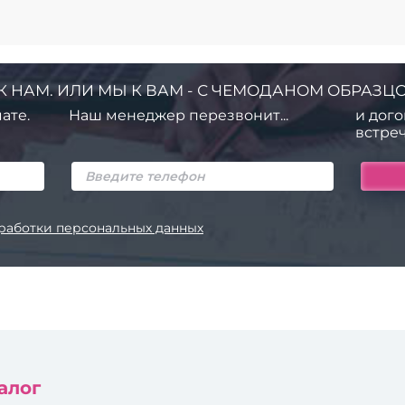
К НАМ. ИЛИ МЫ К ВАМ - С ЧЕМОДАНОМ ОБРАЗЦО
ате.
Наш менеджер перезвонит...
и дого
встреч
работки персональных данных
алог