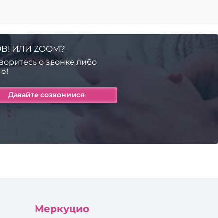
В! ИЛИ ZOOM?
воритесь о звонке либо
е!
Меркуцио