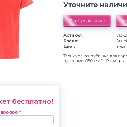
Уточните налич
Быстрый заказ
Хо
Артикул:
313-
Бренд:
Stric
Цвет:
темн
Техническая рубашка для взр
рукавами (150 г/м2). Размеры: XS
ет бесплатно!
з
500 000 ₸