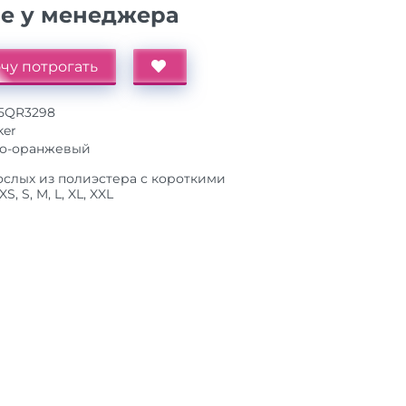
ие у менеджера
чу потрогать
25QR3298
ker
о-оранжевый
ослых из полиэстера с короткими
, S, M, L, XL, XXL