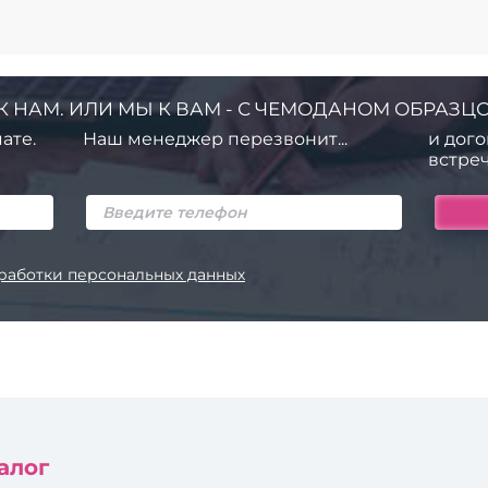
К НАМ. ИЛИ МЫ К ВАМ - С ЧЕМОДАНОМ ОБРАЗЦО
ате.
Наш менеджер перезвонит...
и дого
встреч
работки персональных данных
алог