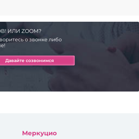
В! ИЛИ ZOOM?
воритесь о звонке либо
е!
Меркуцио