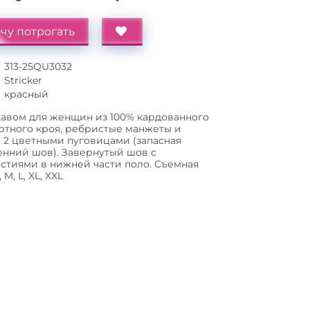
чу потрогать
313-25QU3032
Stricker
красный
кавом для женщин из 100% кардованного
дартного кроя, ребристые манжеты и
 2 цветными пуговицами (запасная
енний шов). Завернутый шов с
тиями в нижней части поло. Съемная
M, L, XL, XXL