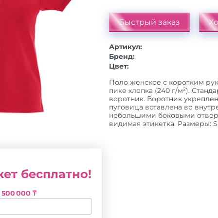
Быстрый заказ
Хо
Артикул:
Бренд:
Цвет:
Поло женское с коротким ру
пике хлопка (240 г/м²). Стан
воротник. Воротник укреплен
пуговица вставлена во внутр
небольшими боковыми отверс
видимая этикетка. Размеры: S, 
ет бесплатно!
з
500 000 ₸