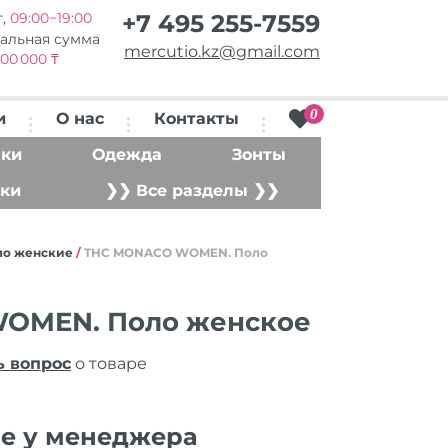
т,
09:00−19:00
+7 495 255-7559
альная сумма
mercutio.kz@gmail.com
00 000 ₸
0
и
О нас
Контакты
ки
Одежда
Зонты
ки
❯❯ Все разделы ❯❯
ло женские
/
THC MONACO WOMEN. Поло
OMEN. Поло женское
ь вопрос
о товаре
ие у менеджера