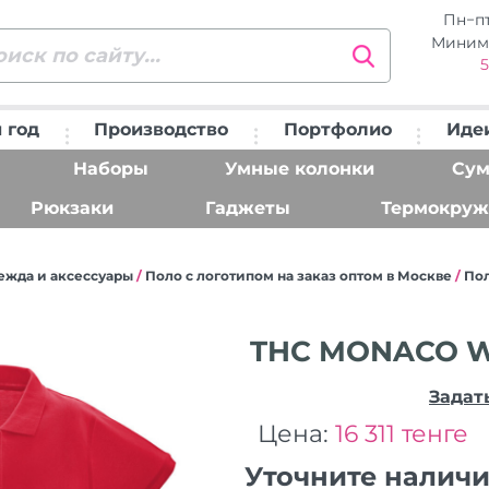
Пн−п
Миним
5
 год
Производство
Портфолио
Иде
Наборы
Умные колонки
Сум
Рюкзаки
Гаджеты
Термокруж
ежда и аксессуары
/
Поло с логотипом на заказ оптом в Москве
/
По
THC MONACO W
Задат
Цена:
16 311 тенге
Уточните налич