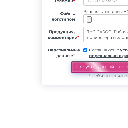
Телефон
*
Ваш логотип или эмб
Файл с
логотипом
Продукция,
комментарии
*
Персональные
Соглашаюсь с
усл
данные
*
персональных д
*
- обязательные