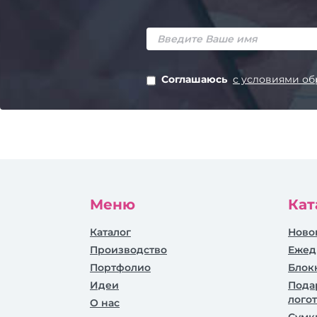
Соглашаюсь
с условиями об
Меню
Кат
Каталог
Ново
Производство
Ежед
Портфолио
Блок
Идеи
Пода
лого
О нас
Сумк