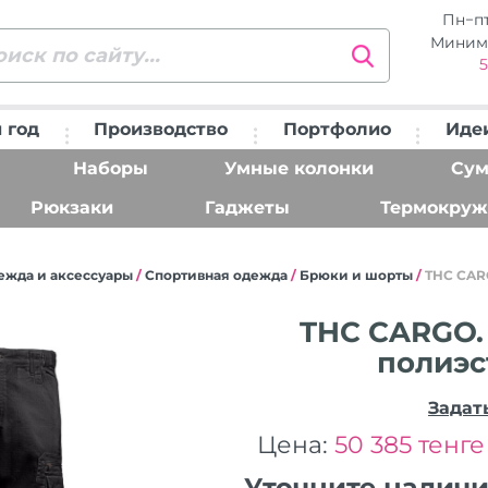
Пн−п
Миним
5
 год
Производство
Портфолио
Иде
Наборы
Умные колонки
Сум
Рюкзаки
Гаджеты
Термокруж
ежда и аксессуары
/
Спортивная одежда
/
Брюки и шорты
/
THC CAR
THC CARGO.
полиэс
Задат
Цена:
50 385 тенге
Уточните налич