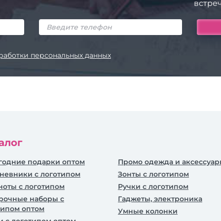
встреч
работки персональных данных
алог
годние подарки оптом
Промо одежда и аксессуа
невники c логотипом
Зонты с логотипом
ноты с логотипом
Ручки с логотипом
рочные наборы с
Гаджеты, электроника
типом оптом
Умные колонки
и с логотипом оптом