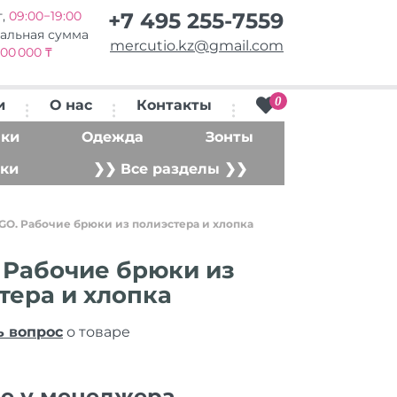
т,
09:00−19:00
+7 495 255-7559
альная сумма
mercutio.kz@gmail.com
00 000 ₸
0
и
О нас
Контакты
ки
Одежда
Зонты
ки
❯❯ Все разделы ❯❯
GO. Рабочие брюки из полиэстера и хлопка
 Рабочие брюки из
тера и хлопка
ь вопрос
о товаре
ие у менеджера