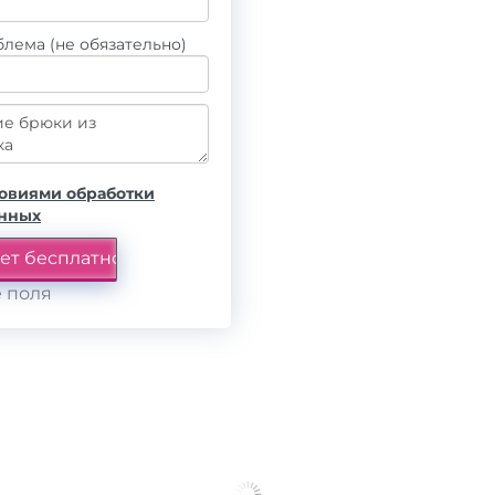
лема (не обязательно)
овиями обработки
анных
 поля