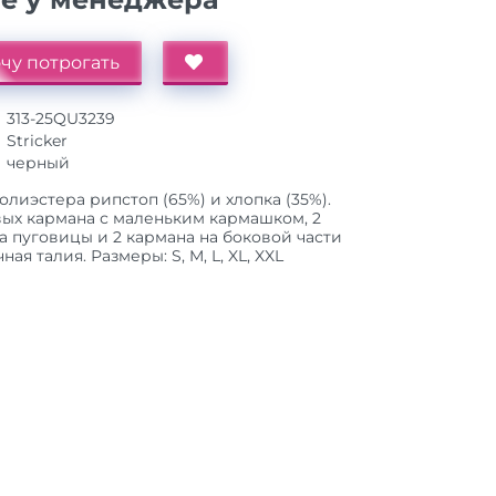
чу потрогать
313-25QU3239
Stricker
черный
олиэстера рипстоп (65%) и хлопка (35%).
вых кармана с маленьким кармашком, 2
а пуговицы и 2 кармана на боковой части
ая талия. Размеры: S, M, L, XL, XXL