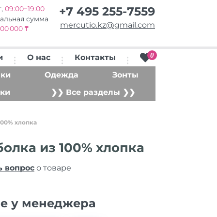
т,
09:00−19:00
+7 495 255-7559
альная сумма
mercutio.kz@gmail.com
00 000 ₸
0
и
О нас
Контакты
ки
Одежда
Зонты
ки
❯❯ Все разделы ❯❯
100% хлопка
болка из 100% хлопка
ь вопрос
о товаре
ие у менеджера