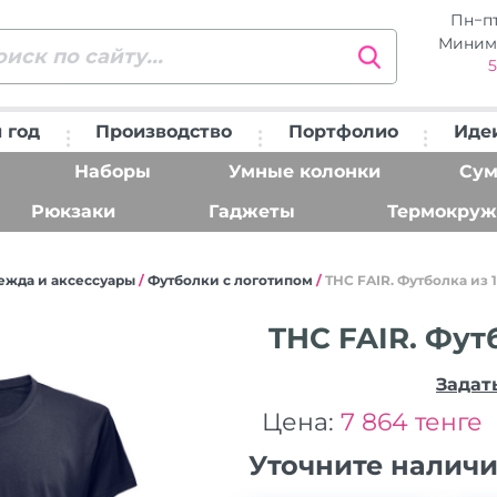
Пн−п
Миним
5
 год
Производство
Портфолио
Иде
Наборы
Умные колонки
Сум
Рюкзаки
Гаджеты
Термокруж
ежда и аксессуары
/
Футболки с логотипом
/
THC FAIR. Футболка из 
THC FAIR. Фут
Задат
Цена:
7 864 тенге
Уточните налич