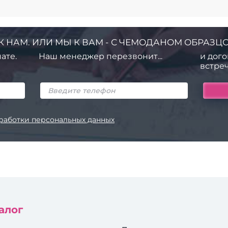
К НАМ. ИЛИ МЫ К ВАМ - С ЧЕМОДАНОМ ОБРАЗЦО
ате.
Наш менеджер перезвонит...
и дого
встреч
работки персональных данных
алог