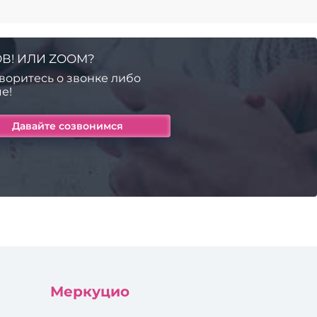
В! ИЛИ ZOOM?
воритесь о звонке либо
е!
Меркуцио