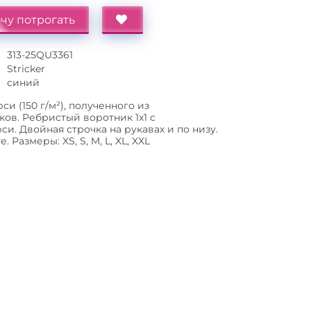
чу потрогать
313-25QU3361
Stricker
синий
и (150 г/м²), полученного из
ов. Ребристый воротник 1x1 с
и. Двойная строчка на рукавах и по низу.
Размеры: XS, S, M, L, XL, XXL