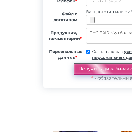
Телефон
*
Ваш логотип или эмб
Файл с
логотипом
Продукция,
комментарии
*
Персональные
Соглашаюсь с
усл
данные
*
персональных д
*
- обязательные