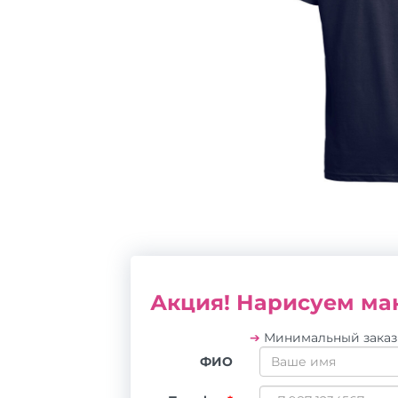
Акция! Нарисуем мак
➔
Минимальный зака
ФИО