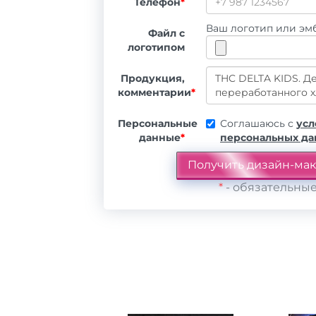
Телефон
*
Ваш логотип или эмб
Файл с
логотипом
Продукция,
комментарии
*
Персональные
Соглашаюсь с
усл
данные
*
персональных д
*
- обязательные