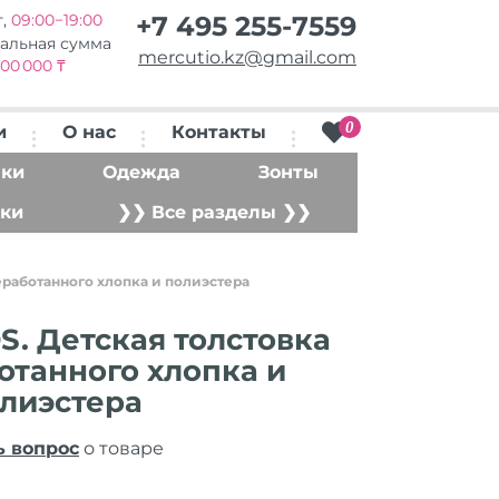
т,
09:00−19:00
+7 495 255-7559
альная сумма
mercutio.kz@gmail.com
00 000 ₸
0
и
О нас
Контакты
ки
Одежда
Зонты
ки
❯❯ Все разделы ❯❯
еработанного хлопка и полиэстера
S. Детская толстовка
отанного хлопка и
лиэстера
ь вопрос
о товаре