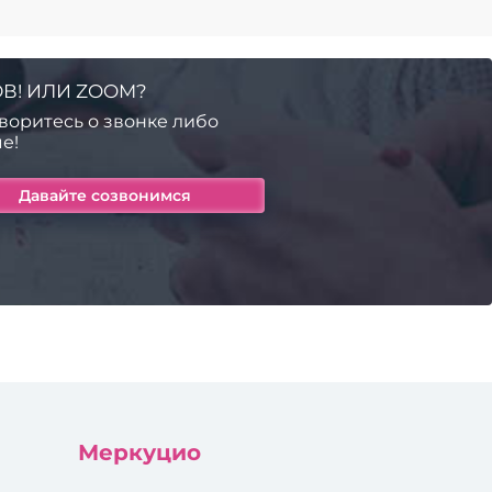
В! ИЛИ ZOOM?
воритесь о звонке либо
е!
Меркуцио