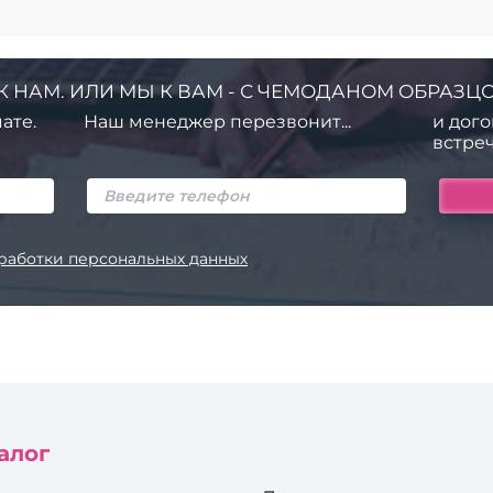
К НАМ. ИЛИ МЫ К ВАМ - С ЧЕМОДАНОМ ОБРАЗЦО
ате.
Наш менеджер перезвонит...
и дого
встреч
работки персональных данных
алог