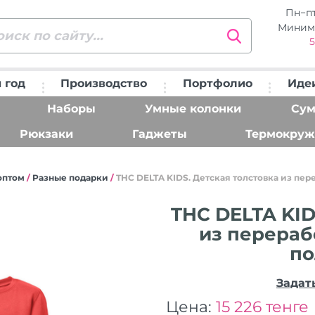
Пн−п
Миним
5
 год
Производство
Портфолио
Иде
Наборы
Умные колонки
Сум
Рюкзаки
Гаджеты
Термокруж
оптом
/
Разные подарки
/
THC DELTA KIDS. Детская толстовка из пер
THC DELTA KID
из перераб
по
Задат
Цена:
15 226 тенге