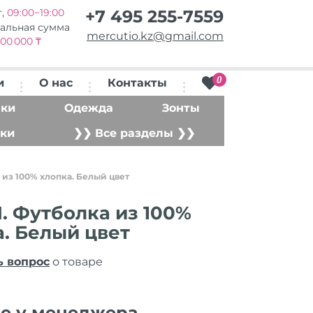
т,
09:00−19:00
+7 495 255-7559
альная сумма
mercutio.kz@gmail.com
00 000 ₸
0
и
О нас
Контакты
ки
Одежда
Зонты
ки
❯❯ Все разделы ❯❯
 из 100% хлопка. Белый цвет
. Футболка из 100%
. Белый цвет
ь вопрос
о товаре
ие у менеджера