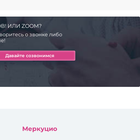
В! ИЛИ ZOOM?
воритесь о звонке либо
е!
Меркуцио