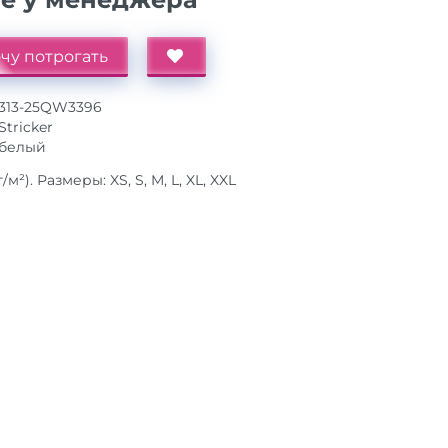
чу потрогать
313-25QW3396
Stricker
белый
м²). Размеры: XS, S, M, L, XL, XXL