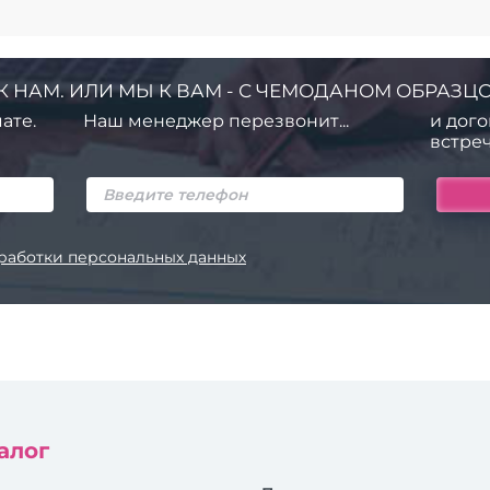
К НАМ. ИЛИ МЫ К ВАМ - С ЧЕМОДАНОМ ОБРАЗЦО
ате.
Наш менеджер перезвонит...
и дого
встреч
работки персональных данных
алог