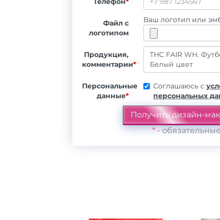
Телефон
*
Ваш логотип или эмб
Файл с
логотипом
Продукция,
комментарии
*
Персональные
Соглашаюсь с
усл
данные
*
персональных д
*
- обязательные