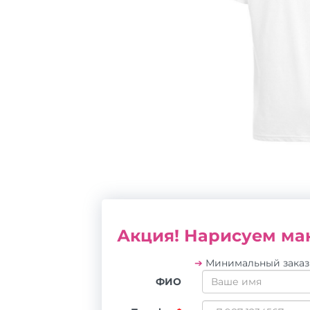
Акция! Нарисуем мак
➔
Минимальный зака
ФИО