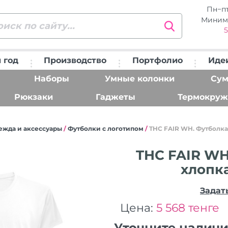
Пн−п
Миним
5
 год
Производство
Портфолио
Иде
Наборы
Умные колонки
Сум
Рюкзаки
Гаджеты
Термокруж
ежда и аксессуары
/
Футболки с логотипом
/
THC FAIR WH. Футболка
THC FAIR WH
хлопка
Задат
Цена:
5 568 тенге
Уточните налич