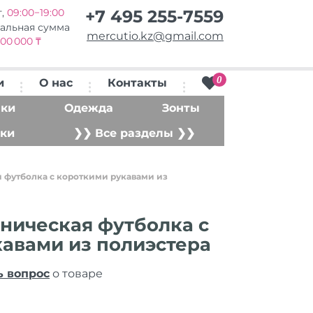
т,
09:00−19:00
+7 495 255-7559
альная сумма
mercutio.kz@gmail.com
00 000 ₸
0
и
О нас
Контакты
ки
Одежда
Зонты
ки
❯❯ Все разделы ❯❯
 футболка с короткими рукавами из
ническая футболка с
авами из полиэстера
ь вопрос
о товаре