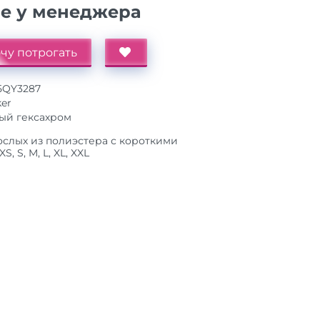
ие у менеджера
чу потрогать
25QY3287
ker
ый гексахром
ослых из полиэстера с короткими
, S, M, L, XL, XXL