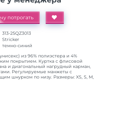
чу потрогать
313-25QZ3013
Stricker
темно-синий
 (унисекс) из 96% полиэстера и 4%
ойким покрытием. Куртка с флисовой
ана и диагональный нагрудный карман,
гами. Регулируемые манжеты с
им шнурком по низу. Размеры: XS, S, M,