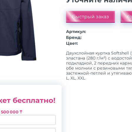
Быстрый заказ
Хо
Артикул:
Бренд:
Цвет:
Двухслойная куртка Softshell
эластана (280 г/м²) с водост
подкладкой, 2 передних карм
обе молнии с резиновыми тя
застежкой-петлей и утягивающ
L, XL, XXL
ет бесплатно!
з
500 000 ₸