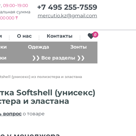
т,
09:00−19:00
+7 495 255-7559
альная сумма
mercutio.kz@gmail.com
00 000 ₸
0
и
О нас
Контакты
ки
Одежда
Зонты
ки
❯❯ Все разделы ❯❯
tshell (унисекс) из полиэстера и эластана
ка Softshell (унисекс)
стера и эластана
ь вопрос
о товаре
ие у менеджера