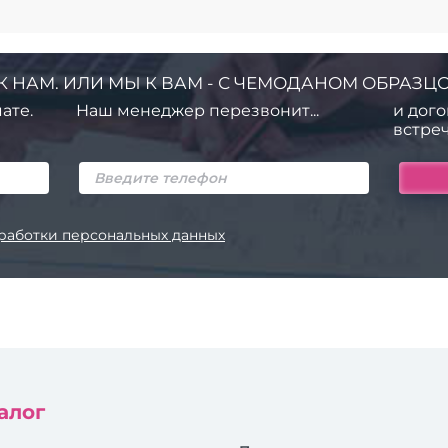
К НАМ. ИЛИ МЫ К ВАМ - С ЧЕМОДАНОМ ОБРАЗЦО
ате.
Наш менеджер перезвонит...
и дого
встреч
работки персональных данных
алог