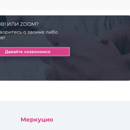
В! ИЛИ ZOOM?
воритесь о звонке либо
е!
Меркуцио