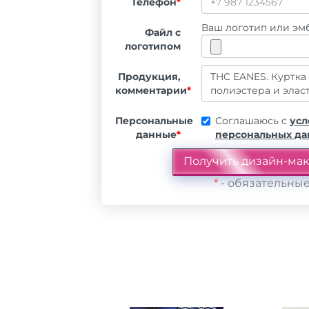
Телефон
*
Ваш логотип или эмб
Файл с
логотипом
Продукция,
комментарии
*
Персональные
Соглашаюсь с
усл
данные
*
персональных д
*
- обязательные