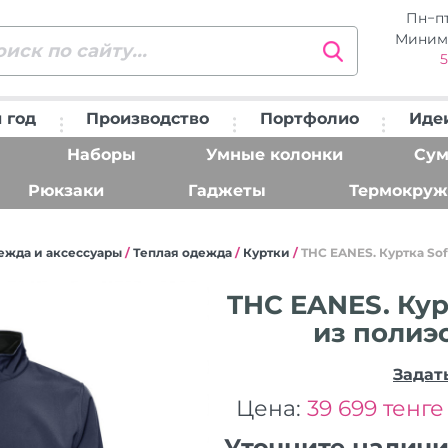
Пн−п
Миним
5
 год
Производство
Портфолио
Иде
Наборы
Умные колонки
Сум
Рюкзаки
Гаджеты
Термокруж
ежда и аксессуары
/
Теплая одежда
/
Куртки
/
THC EANES. Куртка Sof
THC EANES. Курт
из полиэ
Задат
Цена:
39 699 тенге
Уточните налич