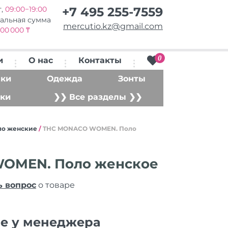
т,
09:00−19:00
+7 495 255-7559
альная сумма
mercutio.kz@gmail.com
00 000 ₸
0
и
О нас
Контакты
ки
Одежда
Зонты
ки
❯❯ Все разделы ❯❯
ло женские
/
THC MONACO WOMEN. Поло
OMEN. Поло женское
ь вопрос
о товаре
ие у менеджера