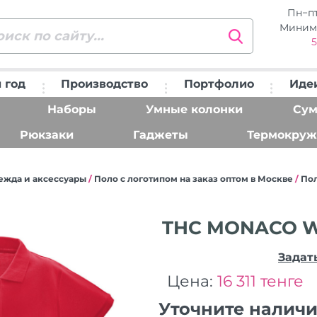
Пн−п
Миним
5
 год
Производство
Портфолио
Иде
Наборы
Умные колонки
Сум
Рюкзаки
Гаджеты
Термокруж
ежда и аксессуары
/
Поло с логотипом на заказ оптом в Москве
/
По
THC MONACO W
Задат
Цена:
16 311 тенге
Уточните налич