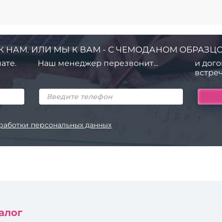
К НАМ. ИЛИ МЫ К ВАМ - С ЧЕМОДАНОМ ОБРАЗЦО
ате.
Наш менеджер перезвонит...
и дого
встреч
работки персональных данных
алог