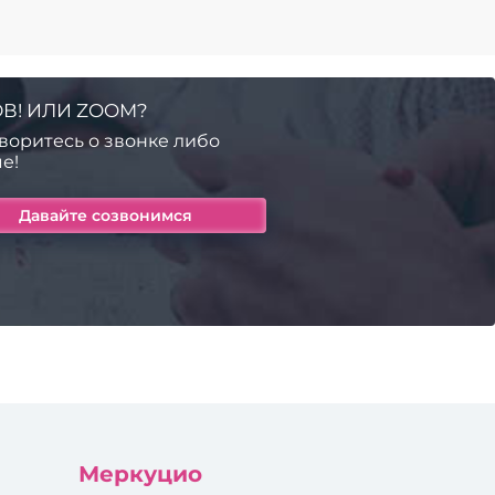
В! ИЛИ ZOOM?
воритесь о звонке либо
е!
Меркуцио