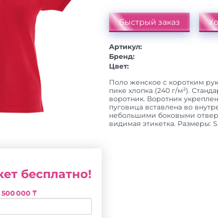
Быстрый заказ
Хо
Артикул:
Бренд:
Цвет:
Поло женское с коротким ру
пике хлопка (240 г/м²). Стан
воротник. Воротник укреплен
пуговица вставлена во внутр
небольшими боковыми отверс
видимая этикетка. Размеры: S, 
ет бесплатно!
з
500 000 ₸