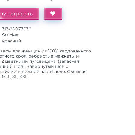
чу потрогать
313-25QZ3030
Stricker
красный
кавом для женщин из 100% кардованного
дартного кроя, ребристые манжеты и
 2 цветными пуговицами (запасная
енний шов). Завернутый шов с
тиями в нижней части поло. Съемная
M, L, XL, XXL