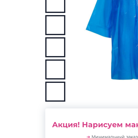
Акция! Нарисуем мак
➔
Минимальный зака