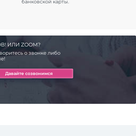
банковской карты.
В! ИЛИ ZOOM?
воритесь о звонке либо
е!