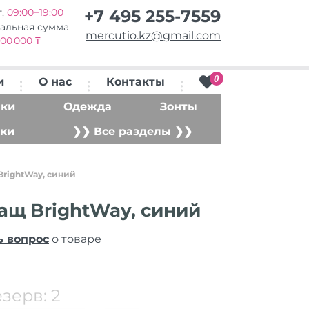
т,
09:00−19:00
+7 495 255-7559
альная сумма
mercutio.kz@gmail.com
00 000 ₸
0
и
О нас
Контакты
ки
Одежда
Зонты
ки
❯❯ Все разделы ❯❯
rightWay, синий
щ BrightWay, синий
ь вопрос
о товаре
езерв:
2