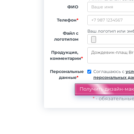
ФИО
Телефон
*
Ваш логотип или эмб
Файл с
логотипом
Продукция,
комментарии
*
Персональные
Соглашаюсь с
усл
данные
*
персональных д
*
- обязательные