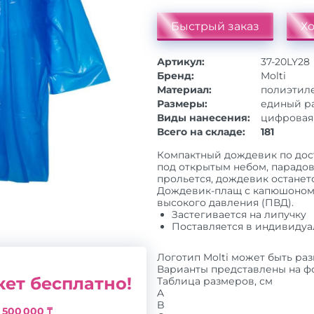
Быстрый заказ
Хо
Артикул:
37-20LY28
Бренд:
Molti
Материал:
полиэтиле
Размеры:
единый ра
Виды нанесения:
цифровая 
Всего на складе:
181
Компактный дождевик по дос
под открытым небом, парадов
прольется, дождевик останетс
Дождевик-плащ с капюшоном
высокого давления (ПВД).
Застегивается на липучку
Поставляется в индивидуа
Логотип Molti может быть ра
Варианты представлены на фо
ет бесплатно!
Таблица размеров, см
A
B
з
500 000 ₸