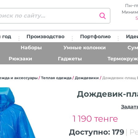
Пн−п
Миним
5
 год
Производство
Портфолио
Иде
Наборы
Умные колонки
Сум
Рюкзаки
Гаджеты
Термокруж
ежда и аксессуары
/
Теплая одежда
/
Дождевики
/
Дождевик-плащ B
Дождевик-пла
Задат
1 190 тенге
Доступно:
179
| Р