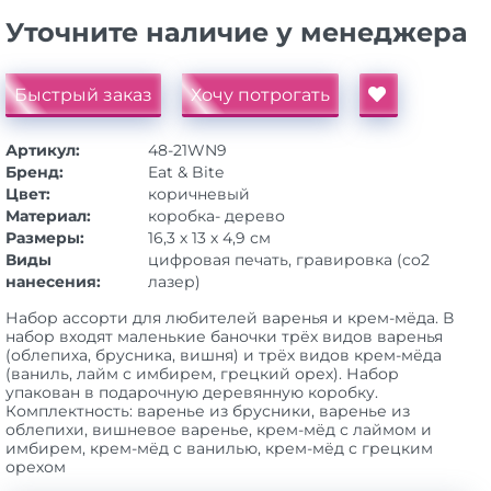
Уточните наличие у менеджера
Быстрый заказ
Хочу потрогать
Артикул:
48-21WN9
Бренд:
Eat & Bite
Цвет:
коричневый
Материал:
коробка- дерево
Размеры:
16,3 х 13 х 4,9 см
Виды
цифровая печать, гравировка (co2
нанесения:
лазер)
Набор ассорти для любителей варенья и крем-мёда. В
набор входят маленькие баночки трёх видов варенья
(облепиха, брусника, вишня) и трёх видов крем-мёда
(ваниль, лайм с имбирем, грецкий орех). Набор
упакован в подарочную деревянную коробку.
Комплектность: варенье из брусники, варенье из
облепихи, вишневое варенье, крем-мёд с лаймом и
имбирем, крем-мёд с ванилью, крем-мёд с грецким
орехом