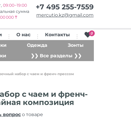
т,
09:00−19:00
+7 495 255-7559
альная сумма
mercutio.kz@gmail.com
00 000 ₸
0
и
О нас
Контакты
ки
Одежда
Зонты
ки
❯❯ Все разделы ❯❯
рочный набор с чаем и френч-прессом
бор с чаем и френч-
айная композиция
ь вопрос
о товаре