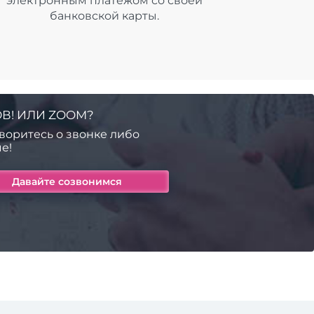
электронным платежом со своей
банковской карты.
В! ИЛИ ZOOM?
воритесь о звонке либо
е!