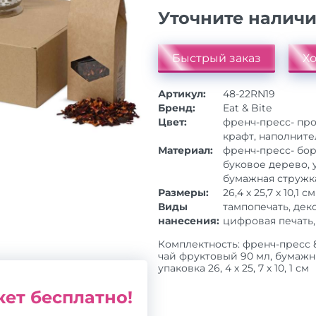
Уточните налич
Быстрый заказ
Хо
Артикул:
48-22RN19
Бренд:
Eat & Bite
Цвет:
френч-пресс- про
крафт, наполните
Материал:
френч-пресс- бо
буковое дерево, 
бумажная стружк
Размеры:
26,4 х 25,7 х 10,1 см
Виды
тампопечать, дек
нанесения:
цифровая печать,
Комплектность: френч-пресс 8
чай фруктовый 90 мл, бумажн
упаковка 26, 4 х 25, 7 х 10, 1 см
ет бесплатно!