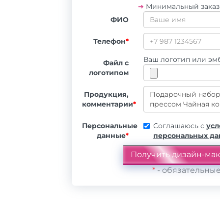
➔
Минимальный зака
ФИО
Телефон
*
Ваш логотип или эмб
Файл с
логотипом
Продукция,
комментарии
*
Персональные
Соглашаюсь с
усл
данные
*
персональных д
*
- обязательные