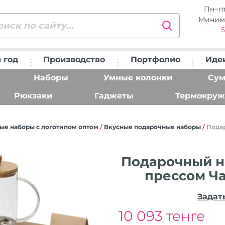
Пн−п
Миним
5
 год
Производство
Портфолио
Иде
Наборы
Умные колонки
Сум
Рюкзаки
Гаджеты
Термокруж
ые наборы с логотипом оптом
/
Вкусные подарочные наборы
/
Пода
Подарочный на
прессом Ч
Задат
10 093 тенге