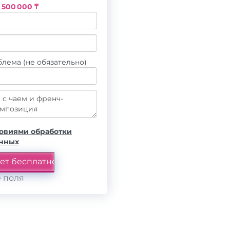
з
500 000 ₸
лема (не обязательно)
овиями обработки
анных
 поля