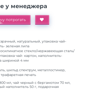
ие у менеджера
чу потрогать
зрачный, натуральный, упаковка чай-
ль- зеленая липа
росиликатное стекло/нержавеющая сталь/
упаковка чай- картон, наполнитель-
а шириной 4 мм
оль, шильд спектрум, металлостикер,
 трафаретная печать
00 мл, чай черный с бергамотом 70 мл,
ый наполнитель 50 г, подарочная