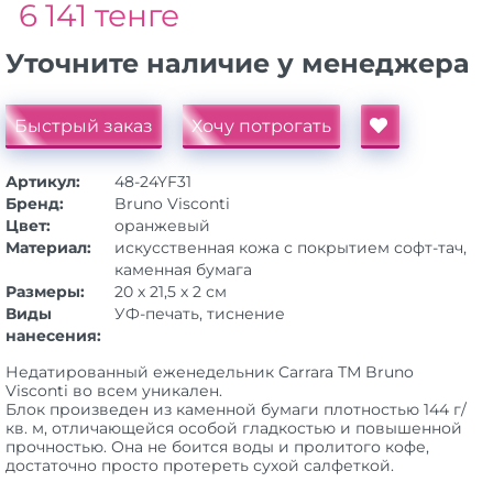
6 141 тенге
Уточните наличие у менеджера
Быстрый заказ
Хочу потрогать
Артикул:
48-24YF31
Бренд:
Bruno Visconti
Цвет:
оранжевый
Материал:
искусственная кожа с покрытием софт-тач,
каменная бумага
Размеры:
20 х 21,5 х 2 см
Виды
УФ-печать, тиснение
нанесения:
Недатированный еженедельник Carrara ТМ Bruno
Visconti во всем уникален.
Блок произведен из каменной бумаги плотностью 144 г/
кв. м, отличающейся особой гладкостью и повышенной
прочностью. Она не боится воды и пролитого кофе,
достаточно просто протереть сухой салфеткой.