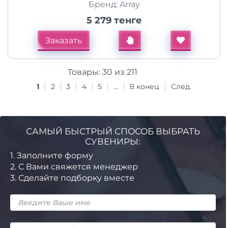
Бренд: Array
5 279 тенге
Заказать
Товары:
30
из
211
1
2
3
4
5
...
В конец
След.
САМЫЙ БЫСТРЫЙ СПОСОБ ВЫБРАТЬ
СУВЕНИРЫ:
1.
Заполните форму
2.
С Вами свяжется менеджер
3.
Сделайте подборку вместе