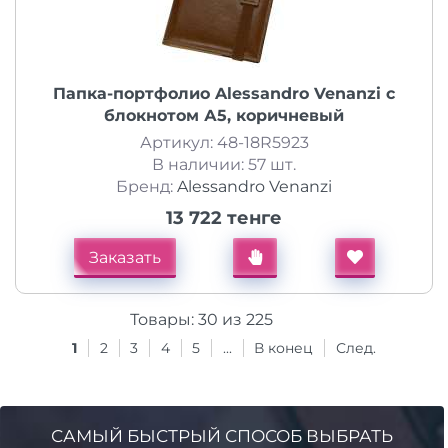
Папка-портфолио Alessandro Venanzi с
блокнотом А5, коричневый
Артикул: 48-18R5923
В наличии: 57 шт.
Бренд:
Alessandro Venanzi
13 722 тенге
Заказать
Товары:
30
из
225
1
2
3
4
5
...
В конец
След.
САМЫЙ БЫСТРЫЙ СПОСОБ ВЫБРАТЬ