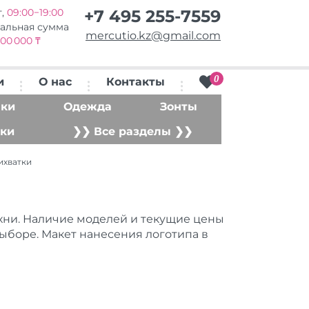
т,
09:00−19:00
+7 495 255-7559
альная сумма
mercutio.kz@gmail.com
00 000 ₸
0
и
О нас
Контакты
ки
Одежда
Зонты
ки
❯❯ Все разделы ❯❯
ихватки
ухни. Наличие моделей и текущие цены
выборе. Макет нанесения логотипа в