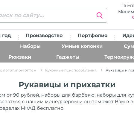
Пн−п
Миним
5
 год
Производство
Портфолио
Иде
Наборы
Умные колонки
Сум
Рюкзаки
Гаджеты
Термокруж
с логотипом оптом
Кухонные приспособления
Рукавицы и пр
Рукавицы и прихватки
ом от 90 рублей, наборы для барбекю, наборы для к
 связаться с нашим менеджером и он поможет Вам в 
пределах МКАД бесплатно.