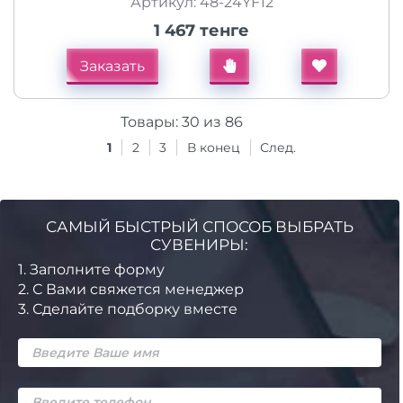
Артикул: 48-24YF12
1 467 тенге
Заказать
Товары:
30
из
86
1
2
3
В конец
След.
САМЫЙ БЫСТРЫЙ СПОСОБ ВЫБРАТЬ
СУВЕНИРЫ:
1.
Заполните форму
2.
С Вами свяжется менеджер
3.
Сделайте подборку вместе