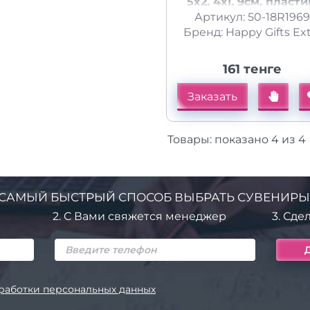
5x2, 4х1, 9см, пласти
Артикул: 50-18R1969
текстиль
Бренд: Happy Gifts Ext
161 тенге
Заказать
Товары:
показано
4
из
4
САМЫЙ БЫСТРЫЙ СПОСОБ ВЫБРАТЬ СУВЕНИРЫ
2.
С Вами свяжется менеджер
3.
Сдел
работки персональных данных