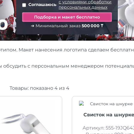
с условиями обработки
Соглашаюсь
персональных данных
➔ Минимальный заказ
500 000 ₸
типом. Макет нанесения логотипа сделаем бесплатно
бы обсудить с персональным менеджером потенциаль
Товары:
показано
4
из
4
Свисток на шнурк
Артикул: 555-19JQ64