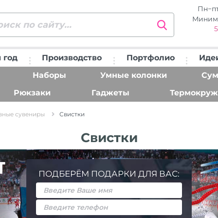
Пн−п
Миним
5
 год
Производство
Портфолио
Иде
Наборы
Умные колонки
Сум
Рюкзаки
Гаджеты
Термокруж
вные сувениры
Свистки
Свистки
ПОДБЕРЁМ ПОДАРКИ ДЛЯ ВАС: