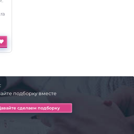
к,
ra
:
айте подборку вместе