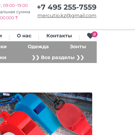
т,
09:00−19:00
+7 495 255-7559
альная сумма
mercutio.kz@gmail.com
00 000 ₸
0
и
О нас
Контакты
ки
Одежда
Зонты
ки
❯❯ Все разделы ❯❯