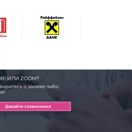
В! ИЛИ ZOOM?
воритесь о звонке либо
е!