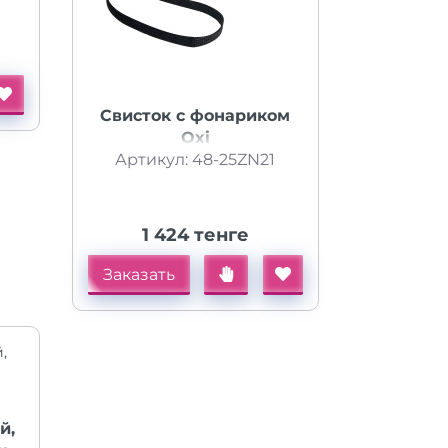
Свисток с фонариком
Oxi
Артикул: 48-25ZN21
1 424 тенге
Заказать
й,