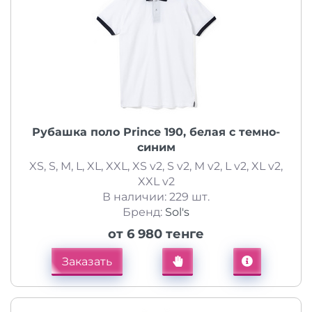
Рубашка поло Prince 190, белая с темно-
синим
XS, S, M, L, XL, XXL, XS v2, S v2, M v2, L v2, XL v2,
XXL v2
В наличии: 229 шт.
Бренд:
Sol's
от 6 980 тенге
Заказать