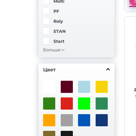
Molti
PF
Roly
STAN
Start
Больше
Цвет