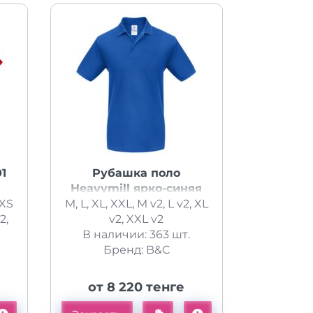
1
Рубашка поло
Heavymill ярко-синяя
 XS
M, L, XL, XXL, M v2, L v2, XL
2,
v2, XXL v2
В наличии: 363 шт.
Бренд: B&C
от 8 220 тенге