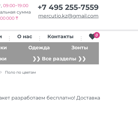
т,
09:00−19:00
+7 495 255-7559
альная сумма
mercutio.kz@gmail.com
00 000 ₸
0
и
О нас
Контакты
ки
Одежда
Зонты
ки
❯❯ Все разделы ❯❯
Поло по цветам
акет разработаем бесплатно! Доставка