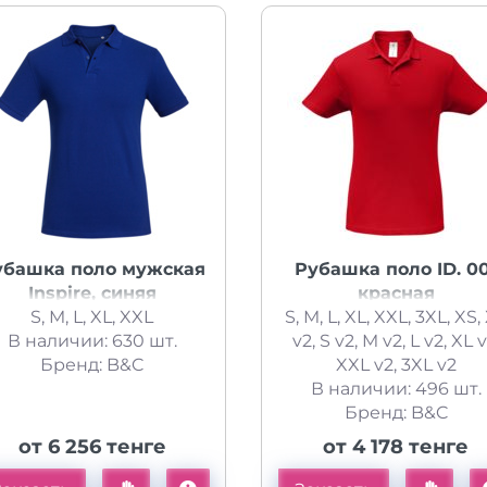
убашка поло мужская
Рубашка поло ID. 00
Inspire, синяя
красная
S, M, L, XL, XXL
S, M, L, XL, XXL, 3XL, XS,
В наличии: 630 шт.
v2, S v2, M v2, L v2, XL v
Бренд: B&C
XXL v2, 3XL v2
В наличии: 496 шт.
Бренд: B&C
от 6 256 тенге
от 4 178 тенге