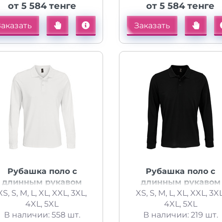
от 5 584 тенге
от 5 584 тенге
Заказать
Заказать
Рубашка поло с
Рубашка поло с
длинным рукавом
длинным рукавом
XS, S, M, L, XL, XXL, 3XL,
Prime LSL, белая
XS, S, M, L, XL, XXL, 3XL
Prime LSL, черная
4XL, 5XL
4XL, 5XL
В наличии: 558 шт.
В наличии: 219 шт.