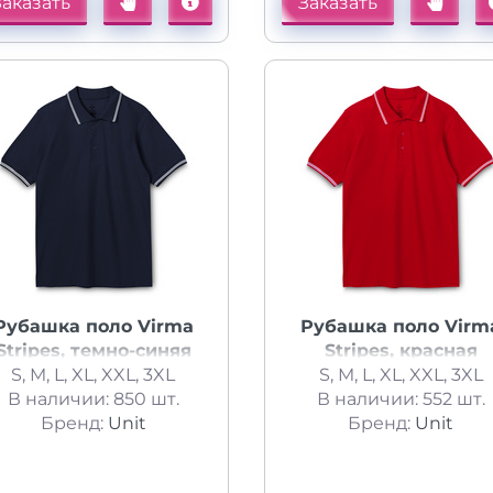
Заказать
Заказать
Рубашка поло Virma
Рубашка поло Virm
Stripes, темно-синяя
Stripes, красная
S, M, L, XL, XXL, 3XL
S, M, L, XL, XXL, 3XL
В наличии: 850 шт.
В наличии: 552 шт.
Бренд:
Unit
Бренд:
Unit