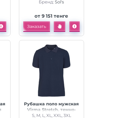
Бренд:
Sol's
от 9 151 тенге
Заказать
ая
Рубашка поло мужская
я
Virma Stretch, темно-
S, M, L, XL, XXL, 3XL
синяя