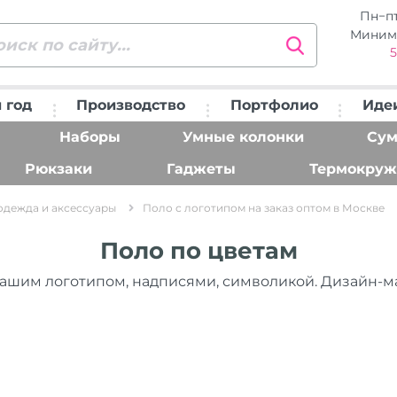
Пн−п
Миним
5
 год
Производство
Портфолио
Иде
Наборы
Умные колонки
Сум
Рюкзаки
Гаджеты
Термокруж
одежда и аксессуары
Поло с логотипом на заказ оптом в Москве
Поло по цветам
вашим логотипом, надписями, символикой. Дизайн-м