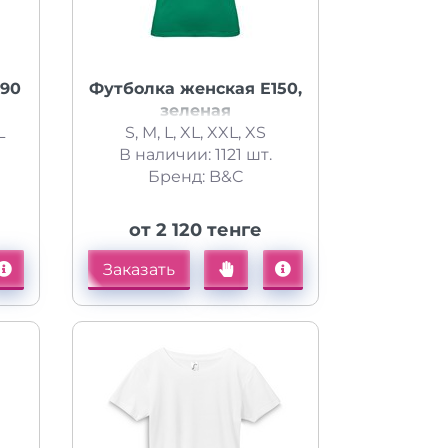
190
Футболка женская E150,
зеленая
L
S, M, L, XL, XXL, XS
В наличии: 1121 шт.
Бренд: B&C
от 2 120 тенге
Заказать