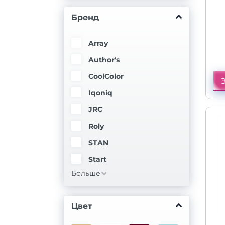
о
Бренд
Array
Author's
CoolColor
Iqoniq
JRC
Roly
STAN
Start
Больше
Цвет