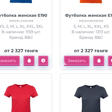
утболка женская E190
Футболка женская E
ярко-синяя
оранжевая
XS, S, M, L, XL, XXL, 3XL
S, M, L, XL, XXL, XS
В наличии: 1159 шт.
В наличии: 1313 шт.
Бренд: B&C
Бренд: B&C
от 2 327 тенге
от 2 327 тенге
Заказать
Заказать