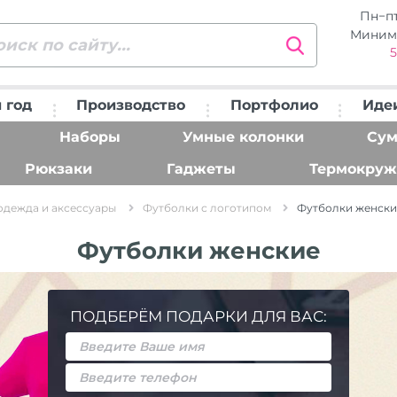
Пн−п
Миним
5
 год
Производство
Портфолио
Иде
Наборы
Умные колонки
Сум
Рюкзаки
Гаджеты
Термокруж
одежда и аксессуары
Футболки с логотипом
Футболки женски
Футболки женские
ПОДБЕРЁМ ПОДАРКИ ДЛЯ ВАС: