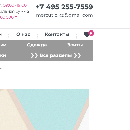
т,
09:00−19:00
+7 495 255-7559
альная сумма
mercutio.kz@gmail.com
00 000 ₸
0
и
О нас
Контакты
ки
Одежда
Зонты
ки
❯❯ Все разделы ❯❯
е