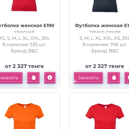
утболка женская E190
Футболка женская E
красная
темно-синяя
XS, S, M, L, XL, XXL, 3XL
S, M, L, XL, XXL, XS, 3X
В наличии: 535 шт.
В наличии: 706 шт.
Бренд: B&C
Бренд: B&C
от 2 327 тенге
от 2 327 тенге
Заказать
Заказать