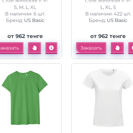
Club женская с V-
Club женская с V-
бразным вырезом, кл.
S, M, L, XL
образным вырезом
L, XL, S
В наличии: 6 шт.
синий
В наличии: 422 шт.
розовый
Бренд:
US Basic
Бренд:
US Basic
от 962 тенге
от 962 тенге
Заказать
Заказать