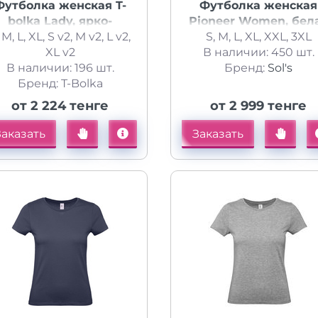
Футболка женская T-
Футболка женская
bolka Lady, ярко-
Pioneer Women, бел
 M, L, XL, S v2, M v2, L v2,
зеленая
S, M, L, XL, XXL, 3XL
XL v2
В наличии: 450 шт.
В наличии: 196 шт.
Бренд:
Sol's
Бренд: T-Bolka
от 2 224 тенге
от 2 999 тенге
Заказать
Заказать