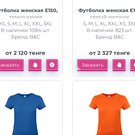
тболка женская E150,
Футболка женская E
темно-синяя
серый меланж
XS, S, M, L, XL, XXL, 3XL
S, M, L, XL, XXL, XS, 3X
В наличии: 1084 шт.
В наличии: 823 шт.
Бренд: B&C
Бренд: B&C
от 2 120 тенге
от 2 327 тенге
Заказать
Заказать