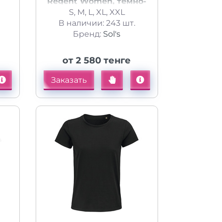
Regent Women, темно-
,
S, M, L, XL, XXL
синяя (navy)
В наличии: 243 шт.
Бренд:
Sol's
от 2 580 тенге
Заказать