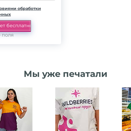
овиями обработки
анных
 поля
Мы уже печатали