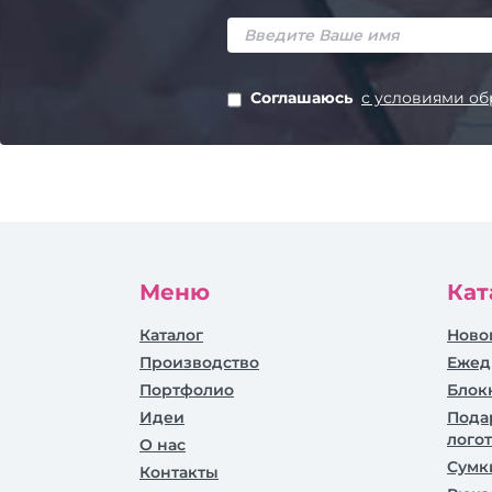
Соглашаюсь
с условиями об
Меню
Кат
Каталог
Ново
Производство
Ежед
Портфолио
Блок
Идеи
Пода
лого
О нас
Сумк
Контакты