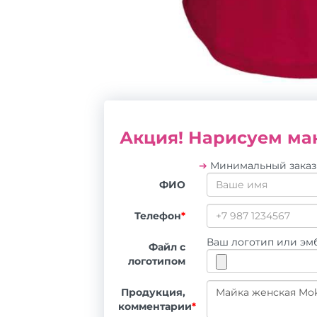
Акция! Нарисуем мак
➔
Минимальный зака
ФИО
Телефон
*
Ваш логотип или эмб
Файл с
логотипом
Продукция,
комментарии
*