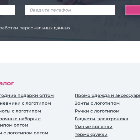
работки персональных данных
алог
годние подарки оптом
Промо одежда и аксессуа
невники c логотипом
Зонты с логотипом
ноты с логотипом
Ручки с логотипом
рочные наборы с
Гаджеты, электроника
типом оптом
Умные колонки
и с логотипом оптом
Термокружки