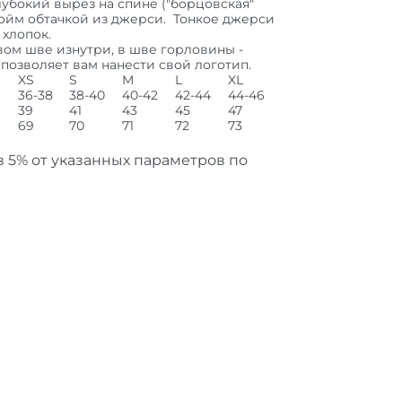
лубокий вырез на спине ("борцовская"
ройм обтачкой из джерси. Тонкое джерси
 хлопок.
ом шве изнутри, в шве горловины -
 позволяет вам нанести свой логотип.
XS
S
M
L
XL
36-38
38-40
40-42
42-44
44-46
39
41
43
45
47
69
70
71
72
73
 5% от указанных параметров по