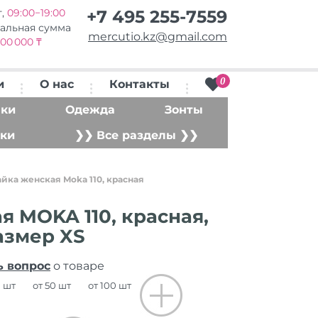
т,
09:00−19:00
+7 495 255-7559
альная сумма
mercutio.kz@gmail.com
00 000 ₸
0
и
О нас
Контакты
ки
Одежда
Зонты
ки
❯❯ Все разделы ❯❯
йка женская Moka 110, красная
 MOKA 110, красная,
азмер XS
ь вопрос
о товаре
0 шт
от 50 шт
от 100 шт