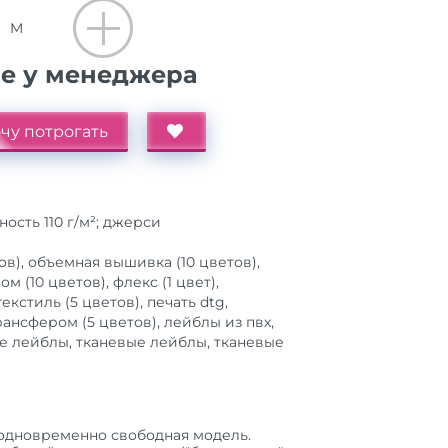
M
ие у менеджера
чу потрогать
ность 110 г/м²; джерси
ов), объемная вышивка (10 цветов),
м (10 цветов), флекс (1 цвет),
кстиль (5 цветов), печать dtg,
ансфером (5 цветов), лейблы из пвх,
 лейблы, тканевые лейблы, тканевые
 одновременно свободная модель.