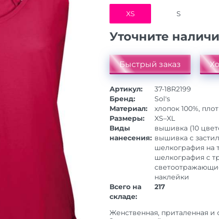
XS
S
Уточните налич
Быстрый заказ
Хо
Артикул:
37-18R2199
Бренд:
Sol's
Материал:
хлопок 100%, плот
Размеры:
XS–XL
Виды
вышивка (10 цвет
нанесения:
вышивка с застило
шелкография на те
шелкография с тр
светоотражающие
наклейки
Всего на
217
складе:
Женственная, приталенная и