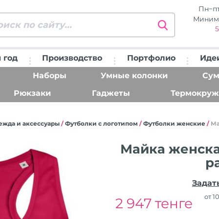
Пн−п
Миним
5
 год
Производство
Портфолио
Иде
Наборы
Умные колонки
Сум
Рюкзаки
Гаджеты
Термокруж
ежда и аксессуары
/
Футболки с логотипом
/
Футболки женские
/
Ма
Майка женская
р
Задат
от 1
2 947 тенге