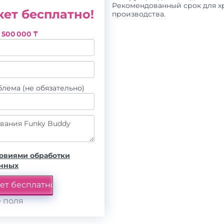
Рекомендованный срок для хр
ет бесплатно!
производства.
з
500 000 ₸
лема (не обязательно)
овиями обработки
анных
 поля