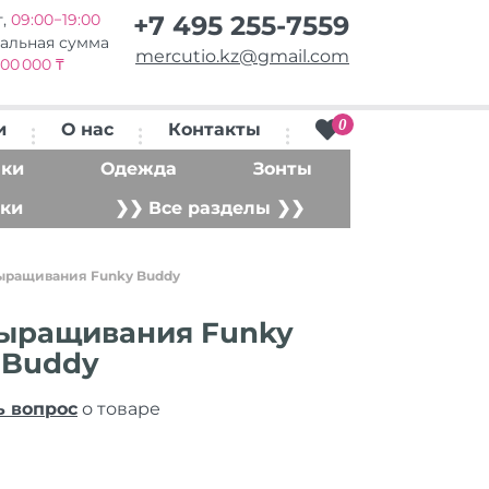
т,
09:00−19:00
+7 495 255-7559
альная сумма
mercutio.kz@gmail.com
00 000 ₸
0
и
О нас
Контакты
ки
Одежда
Зонты
ки
❯❯ Все разделы ❯❯
ыращивания Funky Buddy
выращивания Funky
Buddy
ь вопрос
о товаре