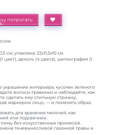
чу потрогать
оссии
0,5 см; упаковка: 22х11,5х10 см
(1 цвет), деколь (4 цвета), шелкография (1
 украшение интерьера, кусочек зеленого
садите волосы-травинки и наблюдайте, как
те сделать ему стильную стрижку,
вав маркером лицо, — и поменять образ,
овать для хранения мелочей, как
ний или подсвечник.
глины без искусственных примесей.
 семена теневыносливой газонной травы и