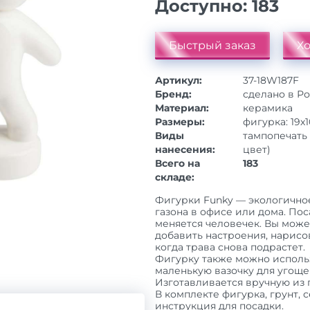
Доступно:
183
Быстрый заказ
Хо
Артикул:
37-18W187F
Бренд:
сделано в Р
Материал:
керамика
Размеры:
фигурка: 19х1
Виды
тампопечать 
нанесения:
цвет)
Всего на
183
складе:
Фигурки Funky — экологичное
газона в офисе или дома. По
меняется человечек. Вы може
добавить настроения, нарисо
когда трава снова подрастет.
Фигурку также можно использ
маленькую вазочку для угоще
Изготавливается вручную из 
В комплекте фигурка, грунт,
инструкция для посадки.