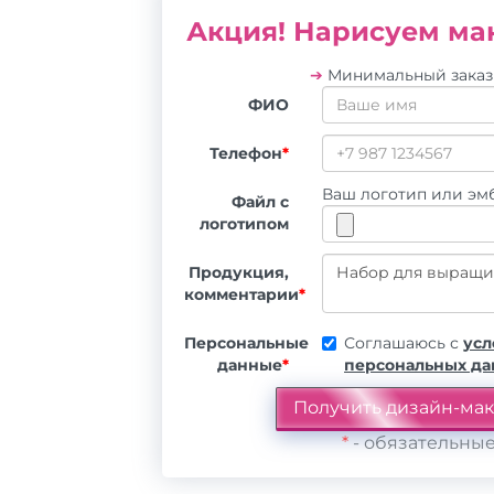
Акция! Нарисуем мак
➔
Минимальный зака
ФИО
Телефон
*
Ваш логотип или эмб
Файл с
логотипом
Продукция,
комментарии
*
Персональные
Соглашаюсь с
усл
данные
*
персональных д
*
- обязательные