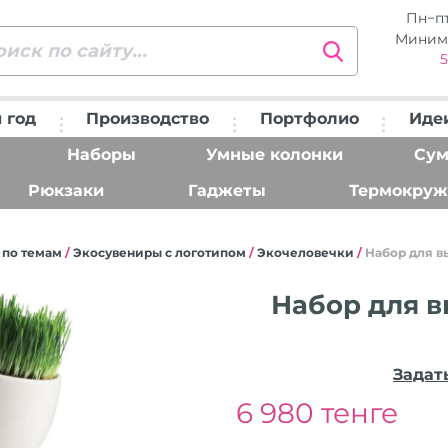
Пн−п
Миним
5
 год
Производство
Портфолио
Иде
Наборы
Умные колонки
Сум
Рюкзаки
Гаджеты
Термокруж
 по темам
/
Экосувениры с логотипом
/
Экочеловечки
/
Набор для в
Набор для 
Задат
6 980 тенге