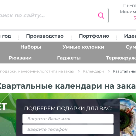
Пн−п
Миним
5
 год
Производство
Портфолио
Иде
Наборы
Умные колонки
Сум
Рюкзаки
Гаджеты
Термокруж
подарки, нанесение логотипа на заказ
Календари
Квартальны
Квартальные календари на зака
ПОДБЕРЁМ ПОДАРКИ ДЛЯ ВАС: