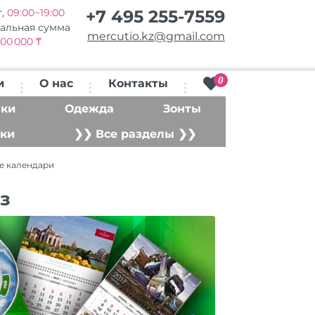
т,
09:00−19:00
+7 495 255-7559
альная сумма
mercutio.kz@gmail.com
00 000 ₸
0
и
О нас
Контакты
ки
Одежда
Зонты
ки
❯❯ Все разделы ❯❯
е календари
з