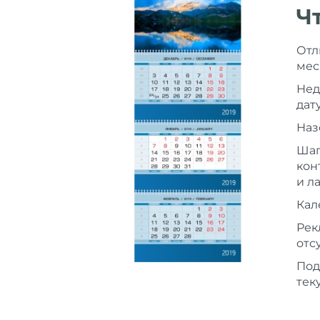
Ч
Отл
мес
Нед
дат
Наз
Шап
кон
и л
Кал
Рек
отс
Под
тек