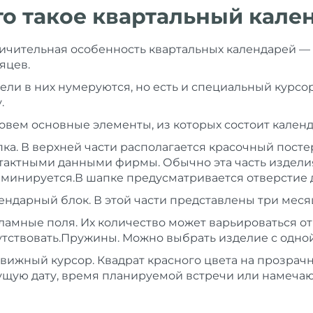
то такое квартальный кале
ичительная особенность квартальных календарей —
яцев.
ели в них нумеруются, но есть и специальный курсо
у.
овем основные элементы, из которых состоит календ
ка. В верхней части располагается красочный посте
тактными данными фирмы. Обычно эта часть изделия
аминируется.В шапке предусматривается отверстие 
ендарный блок. В этой части представлены три месяц
ламные поля. Их количество может варьироваться от 
утствовать.Пружины. Можно выбрать изделие с одн
вижный курсор. Квадрат красного цвета на прозрач
ущую дату, время планируемой встречи или намеча