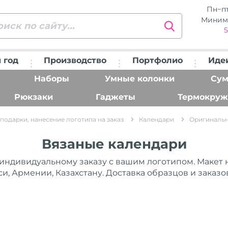
Пн−п
Миним
5
 год
Производство
Портфолио
Иде
Наборы
Умные колонки
Сум
Рюкзаки
Гаджеты
Термокруж
подарки, нанесение логотипа на заказ
Календари
Оригинальн
Вязаные календари
индивидуальному заказу с вашим логотипом. Макет 
си, Армении, Казахстану. Доставка образцов и заказ