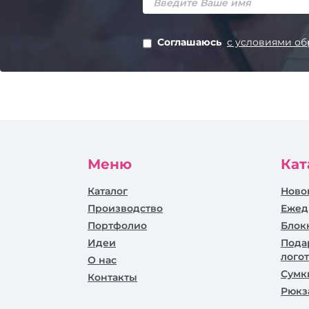
Соглашаюсь
с условиями об
Меню
Кат
Каталог
Ново
Производство
Ежед
Портфолио
Блок
Идеи
Пода
лого
О нас
Сумк
Контакты
Рюкз