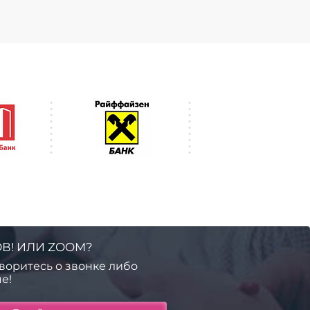
В! ИЛИ ZOOM?
воритесь о звонке либо
е!