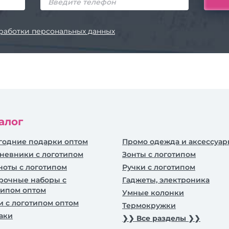
работки персональных данных
алог
годние подарки оптом
Промо одежда и аксессуа
невники c логотипом
Зонты с логотипом
ноты с логотипом
Ручки с логотипом
рочные наборы с
Гаджеты, электроника
типом оптом
Умные колонки
и с логотипом оптом
Термокружки
аки
❯❯ Все разделы ❯❯