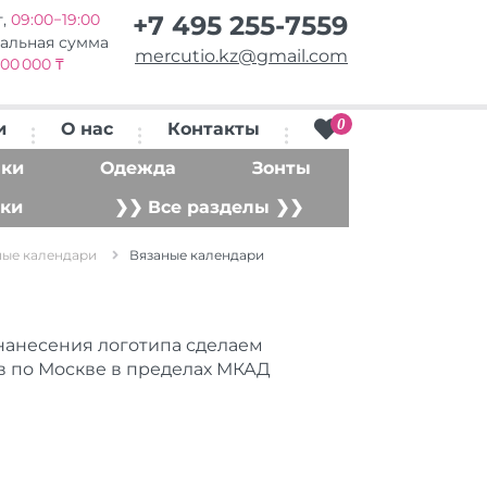
т,
09:00−19:00
+7 495 255-7559
альная сумма
mercutio.kz@gmail.com
00 000 ₸
0
и
О нас
Контакты
ки
Одежда
Зонты
ки
❯❯ Все разделы ❯❯
ые календари
Вязаные календари
нанесения логотипа сделаем
ов по Москве в пределах МКАД